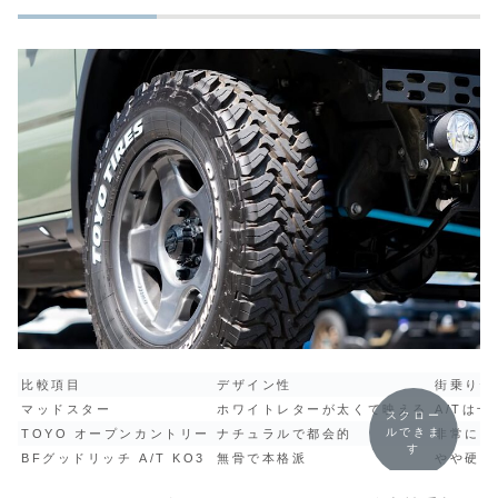
比較項目
デザイン性
街乗り性
マッドスター
ホワイトレターが太くて映える
A/Tは
スクロー
ルできま
TOYO オープンカントリー
ナチュラルで都会的
非常に静
す
BFグッドリッチ A/T KO3
無骨で本格派
やや硬め