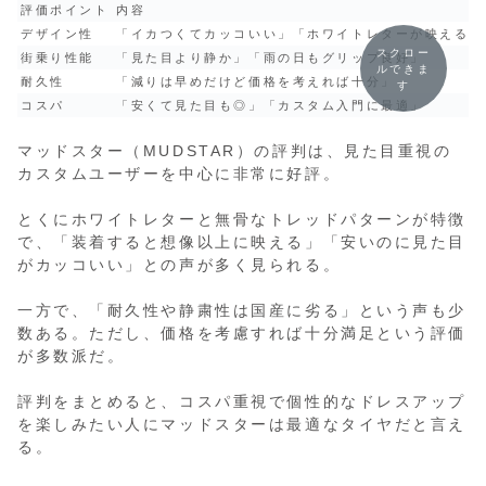
評価ポイント
内容
デザイン性
「イカつくてカッコいい」「ホワイトレターが映える」
スクロー
街乗り性能
「見た目より静か」「雨の日もグリップ良好」
ルできま
耐久性
「減りは早めだけど価格を考えれば十分」
す
コスパ
「安くて見た目も◎」「カスタム入門に最適」
マッドスター（MUDSTAR）の評判は、見た目重視の
カスタムユーザーを中心に非常に好評。
とくにホワイトレターと無骨なトレッドパターンが特徴
で、「装着すると想像以上に映える」「安いのに見た目
がカッコいい」との声が多く見られる。
一方で、「耐久性や静粛性は国産に劣る」という声も少
数ある。ただし、価格を考慮すれば十分満足という評価
が多数派だ。
評判をまとめると、コスパ重視で個性的なドレスアップ
を楽しみたい人にマッドスターは最適なタイヤだと言え
る。