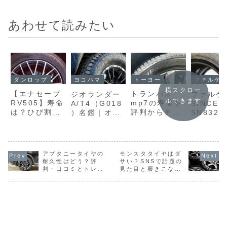
あわせて読みたい
ダンロップ
トーヨー
ヨコハマ
ファルケ
横スクロー
【エナセーブ
トランパス
ジオランダー
ファルケ
ルできます
RV505】寿命
mp7の寿命を
A/T4（G018
SINCER
は？ひび割れ
評判からチェ
）名鑑｜オン
SN832
は早いの？口
ック！ひび割
ロード重視で
｜日常性
コミを元に評
れ・減りの早
使える現代型
重視した
判を調べてみ
さ・耐久性を
オールテレー
シックサ
た！
紹介
ン
タイヤ
アプタニータイヤの
モンスタタイヤはダ
耐久性はどう？評
サい？SNSで話題の
判・口コミとトレッ
見た目と履きこなし
ドウェアから徹底検
のコツを解説！
証