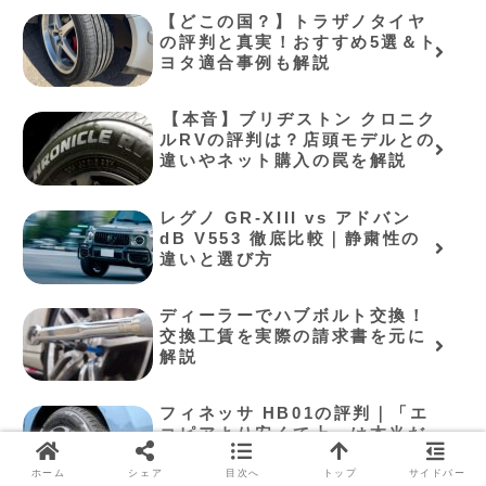
【どこの国？】トラザノタイヤ
の評判と真実！おすすめ5選＆ト
ヨタ適合事例も解説
⁠【本音】ブリヂストン クロニク
ルRVの評判は？店頭モデルとの
違いやネット購入の罠を解説⁠
レグノ GR-XIII vs アドバン
dB V553 徹底比較｜静粛性の
違いと選び方
ディーラーでハブボルト交換！
交換工賃を実際の請求書を元に
解説
フィネッサ HB01の評判｜「エ
コピアより安くて上」は本当だ
った
ホーム
シェア
目次へ
トップ
サイドバー