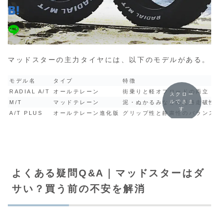
マッドスターの主力タイヤには、以下のモデルがある。
モデル名
タイプ
特徴
RADIAL A/T
オールテレーン
街乗りと軽オフロードの両立
スクロー
ルできま
M/T
マッドテレーン
泥・ぬかるみなどの悪路走破性
す
A/T PLUS
オールテレーン進化版
グリップ性と静粛性のバランス
よくある疑問Q&A｜マッドスターはダ
サい？買う前の不安を解消