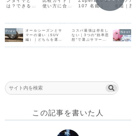
ンタイヤと
ZuperEco Z-
比較ガイド｜
ラジアル 
は？できるこ
107 名鑑｜燃
使い方に合っ
名鑑｜悪
と・できない
費と日常性能
た最適な選び
破性を重
ことを雪が少
を重視したエ
方と判断基準
たマッド
ない地域目線
コ系サマータ
を解説
ーンタイ
で整理
イヤ
オールシーズンとサ
コスパ最強は存在し
マーの違い（SUV
ない｜3つの“効率思
編）｜どちらを選ぶ
想”で選ぶサマータ
べきか判断基準を整
イヤ
理
この記事を書いた人