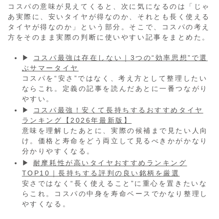
コスパの意味が見えてくると、次に気になるのは「じゃ
あ実際に、安いタイヤが得なのか、それとも長く使える
タイヤが得なのか」という部分。そこで、コスパの考え
方をそのまま実際の判断に使いやすい記事をまとめた。
▶
コスパ最強は存在しない｜3つの“効率思想”で選
ぶサマータイヤ
コスパを“安さ”ではなく、考え方として整理したい
ならこれ。定義の記事を読んだあとに一番つながり
やすい。
▶
コスパ最強！安くて長持ちするおすすめタイヤ
ランキング【2026年最新版】
意味を理解したあとに、実際の候補まで見たい人向
け。価格と寿命をどう両立して見るべきかがかなり
分かりやすくなる。
▶
耐摩耗性が高いタイヤおすすめランキング
TOP10｜長持ちする評判の良い銘柄を厳選
安さではなく“長く使えること”に重心を置きたいな
らこれ。コスパの中身を寿命ベースでかなり整理し
やすくなる。