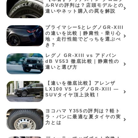
ルRVの評判は？店頭モデルとの
違いやネット購入の罠を解説⁠
プライマシー5とレグノGR-XIII
の違いを比較｜静粛性・乗り心
地・走行性能でどっちを選ぶべ
き？
レグノ GR-XIII vs アドバン
dB V553 徹底比較｜静粛性の
違いと選び方
【違いを徹底比較】アレンザ
LX100 VS レグノGR-XIII ―
SUVタイヤ頂上決戦！
ヨコハマ Y355の評判は？軽ト
ラ・バンに最適な夏タイヤの実
力とは