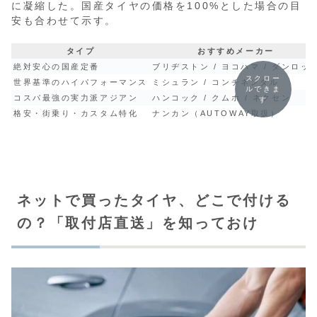
に凝縮した。国産タイヤの価格を100%とした場合の目
安も合わせて示す。
タイプ
おすすめメーカー
絶対安心の国産定番
ブリヂストン / ヨコハマ / ダンロッ
スクロー
世界基準のハイパフォーマンス
ミシュラン / コンチネンタル
ルできま
コスパ最強の実力派アジアン
ハンコック / クムホ / ネクセン
す
格安・街乗り・カスタム特化
ナンカン（AUTOWAY取扱）
ネットで買ったタイヤ、どこで付ける
の？「取付店直送」を知っておけ