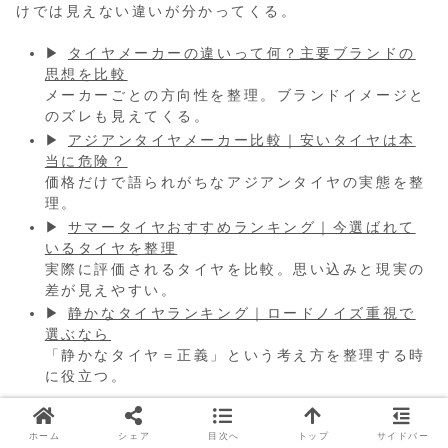
けでは見えない違いが分かってくる。
▶
タイヤメーカーの違いって何？主要ブランドの
思想を比較
メーカーごとの方向性を整理。ブランドイメージと
のズレも見えてくる。
▶
アジアンタイヤメーカー比較｜安いタイヤは本
当に危険？
価格だけで語られがちなアジアンタイヤの実態を整
理。
▶
サマータイヤおすすめランキング｜今選ばれて
いるタイヤを整理
実際に評価されるタイヤを比較。思い込みと現実の
差が見えやすい。
▶
静かなタイヤランキング｜ロードノイズ重視で
選ぶなら
「静かなタイヤ＝正義」という考え方を整理する時
に役立つ。
こうした記事も合わせて読むと、「正解を探す」のでは
ホーム
シェア
目次へ
トップ
サイドバー
なく、「自分に合うタイヤを選ぶ」という考え方がかな