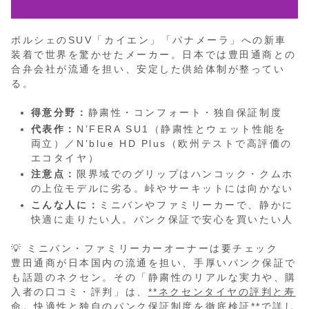
ポルシェのSUV「カイエン」「パナメーラ」への新車
装着で世界を驚かせたメーカー。日本では豊田通商との
合弁会社が流通を担い、安定した供給体制が整ってい
る。
得意分野：
静粛性・コンフォート・独自保証制度
代表作：
N’FERA SU1（静粛性とウェット性能を
両立）／N’blue HD Plus（欧州テストで高評価の
エコタイヤ）
注意点：
限界域でのグリップはハンコック・クムホ
の上位モデルに劣る。峠やサーキットには向かない
こんな人に：
ミニバンやファミリーカーで、静かに
快適に走りたい人。パンク保証で安心を買いたい人
💡 ミニバン・ファミリーカーオーナーは要チェック
豊田通商が日本国内の流通を担い、手厚いパンク保証で
も話題のネクセン。その「静粛性のリアルな実力や、購
入者の口コミ・評判」は、
**ネクセンタイヤの評判と寿
命。快適性と独自のパンク保証制度を徹底検証**
で詳し