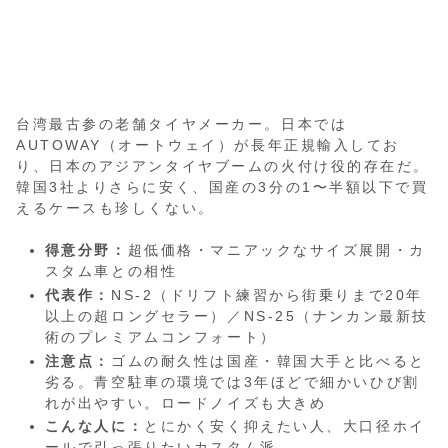
台湾最古参の老舗タイヤメーカー。日本では
AUTOWAY（オートウェイ）が長年正規輸入してお
り、日本のアジアンタイヤブームの火付け役的存在だ。
韓国3社よりさらに安く、国産の3分の1〜半額以下で買
えるケースも珍しくない。
得意分野：
超低価格・マニアックなサイズ展開・カ
スタム車との相性
代表作：
NS-2（ドリフト練習から街乗りまで20年
以上の超ロングセラー）／NS-25（ナンカン最新技
術のプレミアムコンフォート）
注意点：
ゴムの耐久性は国産・韓国大手と比べると
劣る。青空駐車の環境では3年ほどで細かいひび割
れが出やすい。ロードノイズも大きめ
こんな人に：
とにかく安く抑えたい人、大口径ホイ
ールで引っ張りたいカスタム派