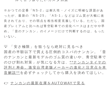
※かつての定番「NS-2」は耐久性・ノイズに明確な課題があ
ったが、最新の「NS-25」「AS-1」などはゴム質が大幅に改
良されており、その弱点を相当程度克服している。ただし、国
産プレミアムと比べれば青空駐車での劣化ペースはまだやや早
め。「昔のナンカン」のイメージだけで判断するのは、もった
いない。
💡 「安さ極限」を狙うなら絶対に見るべき
国産の半額以下で買える圧倒的コスパのナンカン。「昔
のナンカンと最新モデルのゴム質の違いや、青空駐車で
のひび割れ対策」が気になる方は、
**ナンカンタイヤの
評判と寿命。激安台湾老舗メーカーの進化と注意点を本
音解説**
を必ずチェックしてから購入を決めてほしい。
👉
ナンカンの最新在庫をAUTOWAYで見る