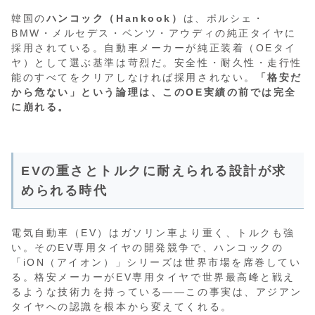
韓国の
ハンコック（Hankook）
は、ポルシェ・
BMW・メルセデス・ベンツ・アウディの純正タイヤに
採用されている。自動車メーカーが純正装着（OEタイ
ヤ）として選ぶ基準は苛烈だ。安全性・耐久性・走行性
能のすべてをクリアしなければ採用されない。
「格安だ
から危ない」という論理は、このOE実績の前では完全
に崩れる。
EVの重さとトルクに耐えられる設計が求
められる時代
電気自動車（EV）はガソリン車より重く、トルクも強
い。そのEV専用タイヤの開発競争で、ハンコックの
「iON（アイオン）」シリーズは世界市場を席巻してい
る。格安メーカーがEV専用タイヤで世界最高峰と戦え
るような技術力を持っている——この事実は、アジアン
タイヤへの認識を根本から変えてくれる。