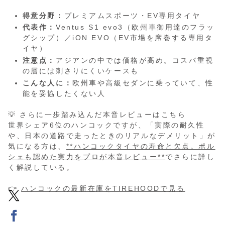
得意分野：
プレミアムスポーツ・EV専用タイヤ
代表作：
Ventus S1 evo3（欧州車御用達のフラッ
グシップ）／iON EVO（EV市場を席巻する専用タ
イヤ）
注意点：
アジアンの中では価格が高め。コスパ重視
の層には刺さりにくいケースも
こんな人に：
欧州車や高級セダンに乗っていて、性
能を妥協したくない人
💡 さらに一歩踏み込んだ本音レビューはこちら
世界シェア6位のハンコックですが、「実際の耐久性
や、日本の道路で走ったときのリアルなデメリット」が
気になる方は、
**ハンコックタイヤの寿命と欠点。ポル
シェも認めた実力をプロが本音レビュー**
でさらに詳し
く解説している。
👉
ハンコックの最新在庫をTIREHOODで見る