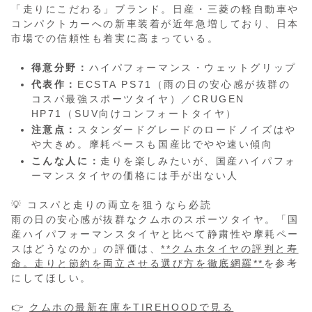
「走りにこだわる」ブランド。日産・三菱の軽自動車や
コンパクトカーへの新車装着が近年急増しており、日本
市場での信頼性も着実に高まっている。
得意分野：
ハイパフォーマンス・ウェットグリップ
代表作：
ECSTA PS71（雨の日の安心感が抜群の
コスパ最強スポーツタイヤ）／CRUGEN
HP71（SUV向けコンフォートタイヤ）
注意点：
スタンダードグレードのロードノイズはや
や大きめ。摩耗ペースも国産比でやや速い傾向
こんな人に：
走りを楽しみたいが、国産ハイパフォ
ーマンスタイヤの価格には手が出ない人
💡 コスパと走りの両立を狙うなら必読
雨の日の安心感が抜群なクムホのスポーツタイヤ。「国
産ハイパフォーマンスタイヤと比べて静粛性や摩耗ペー
スはどうなのか」の評価は、
**クムホタイヤの評判と寿
命。走りと節約を両立させる選び方を徹底網羅**
を参考
にしてほしい。
👉
クムホの最新在庫をTIREHOODで見る