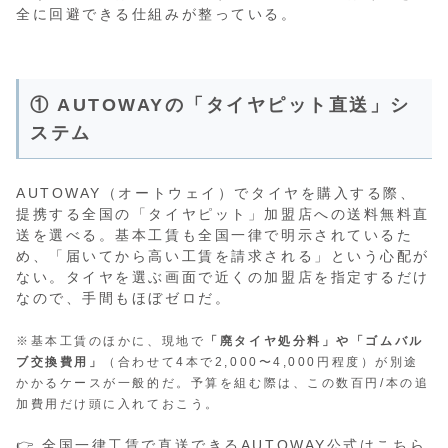
全に回避できる仕組みが整っている。
① AUTOWAYの「タイヤピット直送」シ
ステム
AUTOWAY（オートウェイ）でタイヤを購入する際、
提携する全国の「タイヤピット」加盟店への送料無料直
送を選べる。基本工賃も全国一律で明示されているた
め、「届いてから高い工賃を請求される」という心配が
ない。タイヤを選ぶ画面で近くの加盟店を指定するだけ
なので、手間もほぼゼロだ。
※基本工賃のほかに、現地で
「廃タイヤ処分料」や「ゴムバル
ブ交換費用」
（合わせて4本で2,000〜4,000円程度）が別途
かかるケースが一般的だ。予算を組む際は、この数百円/本の追
加費用だけ頭に入れておこう。
👉
全国一律工賃で直送できるAUTOWAY公式はこちら