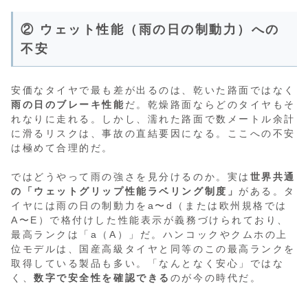
② ウェット性能（雨の日の制動力）への
不安
安価なタイヤで最も差が出るのは、乾いた路面ではなく
雨の日のブレーキ性能
だ。乾燥路面ならどのタイヤもそ
れなりに走れる。しかし、濡れた路面で数メートル余計
に滑るリスクは、事故の直結要因になる。ここへの不安
は極めて合理的だ。
ではどうやって雨の強さを見分けるのか。実は
世界共通
の「ウェットグリップ性能ラベリング制度」
がある。タ
イヤには雨の日の制動力をa〜d（または欧州規格では
A〜E）で格付けした性能表示が義務づけられており、
最高ランクは「a（A）」だ。ハンコックやクムホの上
位モデルは、国産高級タイヤと同等のこの最高ランクを
取得している製品も多い。「なんとなく安心」ではな
く、
数字で安全性を確認できる
のが今の時代だ。