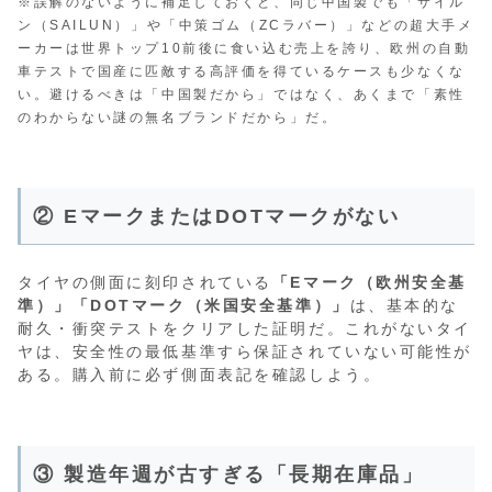
※誤解のないように補足しておくと、同じ中国製でも「サイル
ン（SAILUN）」や「中策ゴム（ZCラバー）」などの超大手メ
ーカーは世界トップ10前後に食い込む売上を誇り、欧州の自動
車テストで国産に匹敵する高評価を得ているケースも少なくな
い。避けるべきは「中国製だから」ではなく、あくまで「素性
のわからない謎の無名ブランドだから」だ。
② EマークまたはDOTマークがない
タイヤの側面に刻印されている
「Eマーク（欧州安全基
準）」「DOTマーク（米国安全基準）」
は、基本的な
耐久・衝突テストをクリアした証明だ。これがないタイ
ヤは、安全性の最低基準すら保証されていない可能性が
ある。購入前に必ず側面表記を確認しよう。
③ 製造年週が古すぎる「長期在庫品」