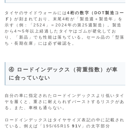
タイヤのサイドウォールには
4桁の数字（DOT製造コー
ド）
が刻まれており、末尾4桁が「製造週＋製造年」を
示す（例：「2524」＝2024年の第25週製造）。製造
から4〜5年以上経過したタイヤはゴムが硬化してお
り、「新品」でも性能は落ちている。セール品の「型落
ち・長期在庫」には必ず確認を。
④ ロードインデックス（荷重指数）が車
に合っていない
自分の車に指定されたロードインデックスより低いタイ
ヤを履くと、重さに耐えられずバーストするリスクがあ
る。また、車検も通らない。
ロードインデックスはタイヤサイズ表記の中に記載され
ている。例えば「195/65R15
91
V」の太字部分