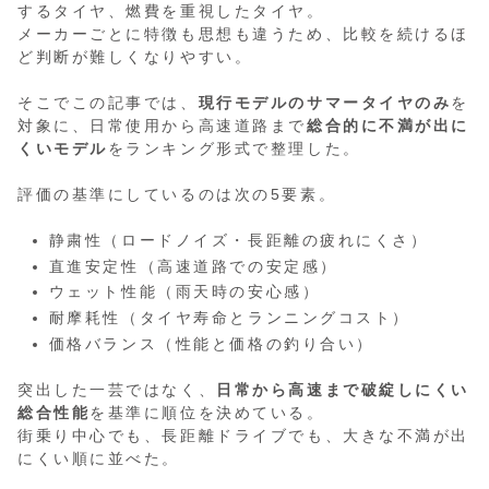
するタイヤ、燃費を重視したタイヤ。
メーカーごとに特徴も思想も違うため、比較を続けるほ
ど判断が難しくなりやすい。
そこでこの記事では、
現行モデルのサマータイヤのみ
を
対象に、日常使用から高速道路まで
総合的に不満が出に
くいモデル
をランキング形式で整理した。
評価の基準にしているのは次の5要素。
静粛性（ロードノイズ・長距離の疲れにくさ）
直進安定性（高速道路での安定感）
ウェット性能（雨天時の安心感）
耐摩耗性（タイヤ寿命とランニングコスト）
価格バランス（性能と価格の釣り合い）
突出した一芸ではなく、
日常から高速まで破綻しにくい
総合性能
を基準に順位を決めている。
街乗り中心でも、長距離ドライブでも、大きな不満が出
にくい順に並べた。