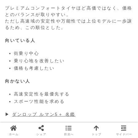
プレミアムコンフォートタイヤほど高価ではなく、価格
とのバランスが取りやすい。
ただし高速域の安定性や万能性では上位モデルに一歩譲
るため、この順位とした。
向いている人
街乗り中心
乗り心地を改善したい
価格も考慮したい
向かない人
高速安定性を最優先する
スポーツ性能を求める
▶
ダンロップ ルマン5＋ 名鑑
DUNLOP
 ルマン V+
ホーム
シェア
目次へ
トップ
サイドバー