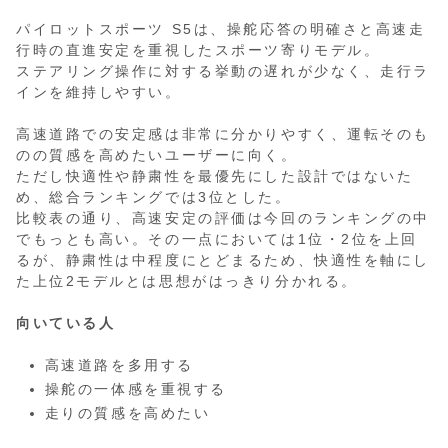
パイロットスポーツ S5は、操舵応答の明確さと高速走
行時の直進安定を重視したスポーツ寄りモデル。
ステアリング操作に対する挙動の遅れが少なく、走行ラ
インを維持しやすい。
高速道路での安定感は非常に分かりやすく、運転そのも
のの質感を高めたいユーザーに向く。
ただし快適性や静粛性を最優先にした設計ではないた
め、総合ランキングでは3位とした。
比較表の通り、高速安定の評価は今回のランキングの中
でもっとも高い。その一点においては1位・2位を上回
るが、静粛性は中程度にとどまるため、快適性を軸にし
た上位2モデルとは思想がはっきり分かれる。
向いている人
高速道路を多用する
操舵の一体感を重視する
走りの質感を高めたい