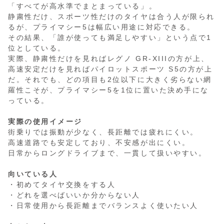
「すべてが高水準でまとまっている」。
静粛性だけ、スポーツ性だけのタイヤは合う人が限られ
るが、プライマシー5は幅広い用途に対応できる。
その結果、「誰が使っても満足しやすい」という点で1
位としている。
実際、静粛性だけを見ればレグノ GR-XIIIの方が上、
高速安定だけを見ればパイロットスポーツ S5の方が上
だ。それでも、どの項目も2位以下に大きく劣らない網
羅性こそが、プライマシー5を1位に置いた決め手にな
っている。
実際の使用イメージ
街乗りでは振動が少なく、長距離では疲れにくい。
高速道路でも安定しており、不安感が出にくい。
日常からロングドライブまで、一貫して扱いやすい。
向いている人
・初めてタイヤ交換をする人
・どれを選べばいいか分からない人
・日常使用から長距離までバランスよく使いたい人