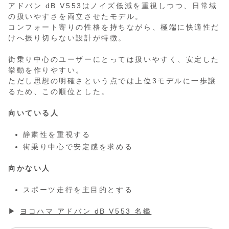
アドバン dB V553はノイズ低減を重視しつつ、日常域
の扱いやすさを両立させたモデル。
コンフォート寄りの性格を持ちながら、極端に快適性だ
けへ振り切らない設計が特徴。
街乗り中心のユーザーにとっては扱いやすく、安定した
挙動を作りやすい。
ただし思想の明確さという点では上位3モデルに一歩譲
るため、この順位とした。
向いている人
静粛性を重視する
街乗り中心で安定感を求める
向かない人
スポーツ走行を主目的とする
▶
ヨコハマ アドバン dB V553 名鑑