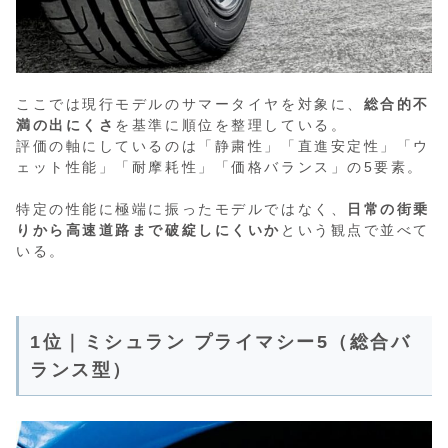
ここでは現行モデルのサマータイヤを対象に、
総合的不
満の出にくさ
を基準に順位を整理している。
評価の軸にしているのは「静粛性」「直進安定性」「ウ
ェット性能」「耐摩耗性」「価格バランス」の5要素。
特定の性能に極端に振ったモデルではなく、
日常の街乗
りから高速道路まで破綻しにくいか
という観点で並べて
いる。
1位｜ミシュラン プライマシー5（総合バ
ランス型）