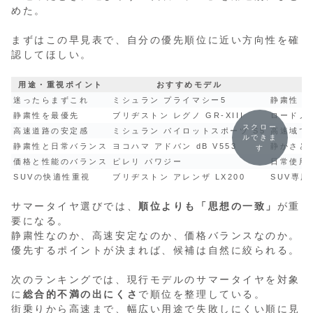
めた。
まずはこの早見表で、自分の優先順位に近い方向性を確
認してほしい。
用途・重視ポイント
おすすめモデル
迷ったらまずこれ
ミシュラン プライマシー5
静粛性・
静粛性を最優先
ブリヂストン レグノ GR-XIII
ロードノ
スクロー
高速道路の安定感
ミシュラン パイロットスポーツ S5
高速域で
ルできま
静粛性と日常バランス
ヨコハマ アドバン dB V553
静かさと
す
価格と性能のバランス
ピレリ パワジー
日常使用
SUVの快適性重視
ブリヂストン アレンザ LX200
SUV専
サマータイヤ選びでは、
順位よりも「思想の一致」
が重
要になる。
静粛性なのか、高速安定なのか、価格バランスなのか。
優先するポイントが決まれば、候補は自然に絞られる。
次のランキングでは、現行モデルのサマータイヤを対象
に
総合的不満の出にくさ
で順位を整理している。
街乗りから高速まで、幅広い用途で失敗しにくい順に見