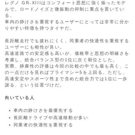
レグノ GR-XIIIはコンフォート思想に強く振ったモデ
ルで、ロードノイズと微振動の抑制に重点を置いてい
る。
車内の静けさを重視するユーザーにとっては非常に分か
りやすい特徴を持つタイヤだ。
長距離走行でも疲れにくく、同乗者の快適性を重視する
ユーザーにも相性が良い。
高速道路での安定感も高いが、価格帯と思想の明確さを
考慮し、総合バランス型の1位に次ぐ順位とした。
実際、静粛性の評価は今回の比較の中でも最も高く、こ
の一点だけを見ればプライマシー5を上回る。ただし、
高速安定やスポーツ性まで含めた総合力では1位に一歩
譲る、という位置づけだ。
向いている人
車内の静けさを最優先する
長距離ドライブや高速移動が多い
同乗者の快適性を重視する