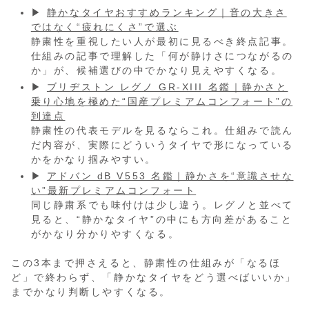
▶
静かなタイヤおすすめランキング｜音の大きさ
ではなく“疲れにくさ”で選ぶ
静粛性を重視したい人が最初に見るべき終点記事。
仕組みの記事で理解した「何が静けさにつながるの
か」が、候補選びの中でかなり見えやすくなる。
▶
ブリヂストン レグノ GR-XIII 名鑑｜静かさと
乗り心地を極めた“国産プレミアムコンフォート”の
到達点
静粛性の代表モデルを見るならこれ。仕組みで読ん
だ内容が、実際にどういうタイヤで形になっている
かをかなり掴みやすい。
▶
アドバン dB V553 名鑑｜静かさを“意識させな
い”最新プレミアムコンフォート
同じ静粛系でも味付けは少し違う。レグノと並べて
見ると、“静かなタイヤ”の中にも方向差があること
がかなり分かりやすくなる。
この3本まで押さえると、静粛性の仕組みが「なるほ
ど」で終わらず、「静かなタイヤをどう選べばいいか」
までかなり判断しやすくなる。