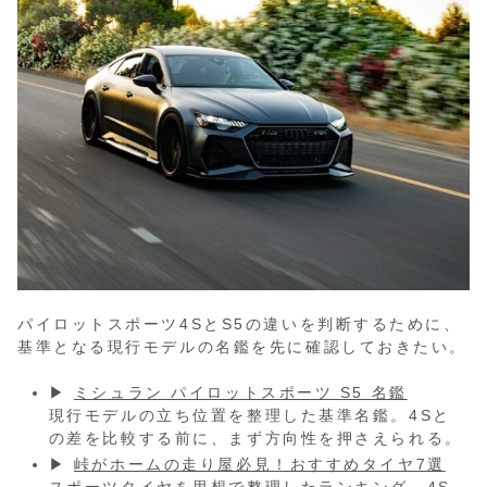
パイロットスポーツ4SとS5の違いを判断するために、
基準となる現行モデルの名鑑を先に確認しておきたい。
▶
ミシュラン パイロットスポーツ S5 名鑑
現行モデルの立ち位置を整理した基準名鑑。4Sと
の差を比較する前に、まず方向性を押さえられる。
▶
峠がホームの走り屋必見！おすすめタイヤ7選
スポーツタイヤを思想で整理したランキング。4S