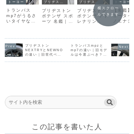
トーヨー
トーヨー
ブリヂストン
ブリヂストン
横スクロー
トランパス
【名鑑】
ブリヂストン
ブリヂストン
ルできます
mp7がうるさ
ヨータイ
ポテンザ スポ
ポテンザ アド
いタイヤなの
ノエナジ
ーツ 名鑑｜公
レナリン
か評判から静
プラス｜
道で限界性能
RE005 名鑑
粛性・ロード
さより、
を引き出す現
｜公道で使い
ノイズを調べ
さ。結局
行ポテンザの
切れるスポー
てみた！
らを裏切
基幹モデル
ツ性能
ブリヂストン
トランパスmpzと
いタイヤ
NEXTRYとNEWNO
mp7の違い｜旧モデ
番格好い
の違い｜旧世代ベー
ルは今選ぶべき？世
シックは今どう選
代差と選び方を整理
ぶ？
この記事を書いた人