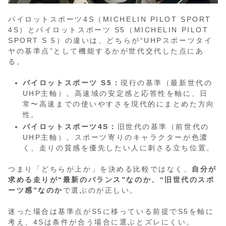
パイロットスポーツ4S（MICHELIN PILOT SPORT
4S）とパイロットスポーツ S5（MICHELIN PILOT
SPORT S 5）の違いは、どちらが“UHPスポーツタイ
ヤの基準点”として機能するかが世代交代した点にあ
る。
パイロットスポーツ S5：
現行の基準（最新世代の
UHP主軸）。高速域の安定感と応答性を軸に、日
常〜高速までの使いやすさを現代的にまとめた方向
性。
パイロットスポーツ4S：
旧世代の基準（前世代の
UHP主軸）。スポーツ寄りのキャラクターが色濃
く、走りの質感を優先したい人に刺さる立ち位置。
つまり「どちらが上か」を決める比較ではなく、
自分が
求める走りが“最新のバランス”なのか、“旧世代のスポ
ーツ感”なのか
で選ぶのが正しい。
迷った場合は基準点がS5に移っている前提でS5を軸に
考え、4Sは条件が合う場合に選ぶとズレにくい。