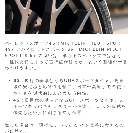
パイロットスポーツ4S（MICHELIN PILOT SPORT
4S）とパイロットスポーツ S5（MICHELIN PILOT
SPORT S 5）の違いは、単なるスペック差ではなく
「世代交代によって基準点が移った」という整理が一番
わかりやすい。
S5：
現行の基準となるUHPスポーツタイヤ。高速
域の安定感と応答性を軸に、日常〜高速までの使い
やすさを現代的にまとめた方向性。
4S：
旧世代の基準となるUHPスポーツタイヤ。ス
ポーツ寄りのキャラクターが色濃く、走りの質感を
優先したい人に刺さる立ち位置。
迷った場合は、現行モデルであるS5を基準に考えるの
が自然だ。