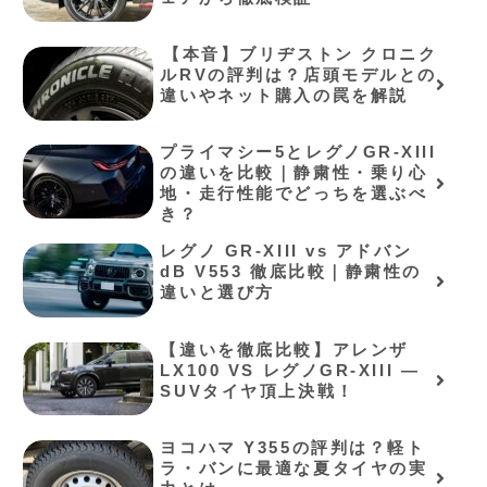
⁠【本音】ブリヂストン クロニク
ルRVの評判は？店頭モデルとの
違いやネット購入の罠を解説⁠
プライマシー5とレグノGR-XIII
の違いを比較｜静粛性・乗り心
地・走行性能でどっちを選ぶべ
き？
レグノ GR-XIII vs アドバン
dB V553 徹底比較｜静粛性の
違いと選び方
【違いを徹底比較】アレンザ
LX100 VS レグノGR-XIII ―
SUVタイヤ頂上決戦！
ヨコハマ Y355の評判は？軽ト
ラ・バンに最適な夏タイヤの実