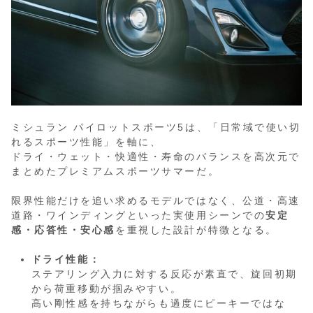
ミシュラン パイロットスポーツ5は、「日常域で使い切
れるスポーツ性能」を軸に、
ドライ・ウェット・快適性・寿命のバランスを高次元で
まとめたプレミアムスポーツサマーだ。
限界性能だけを追い求めるモデルではなく、公道・高速
道路・ワインディングといった実使用シーンでの
安定
感・応答性・安心感
を重視した設計が特徴となる。
ドライ性能：
ステアリング入力に対する反応が素直で、旋回初期
から荷重移動が掴みやすい。
高い剛性感を持ちながらも過度にピーキーではな