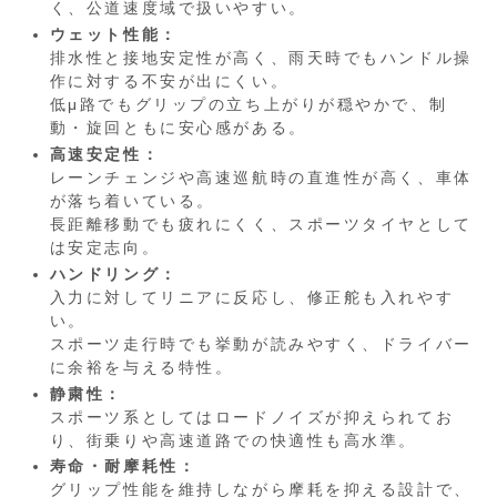
く、公道速度域で扱いやすい。
ウェット性能：
排水性と接地安定性が高く、雨天時でもハンドル操
作に対する不安が出にくい。
低μ路でもグリップの立ち上がりが穏やかで、制
動・旋回ともに安心感がある。
高速安定性：
レーンチェンジや高速巡航時の直進性が高く、車体
が落ち着いている。
長距離移動でも疲れにくく、スポーツタイヤとして
は安定志向。
ハンドリング：
入力に対してリニアに反応し、修正舵も入れやす
い。
スポーツ走行時でも挙動が読みやすく、ドライバー
に余裕を与える特性。
静粛性：
スポーツ系としてはロードノイズが抑えられてお
り、街乗りや高速道路での快適性も高水準。
寿命・耐摩耗性：
グリップ性能を維持しながら摩耗を抑える設計で、