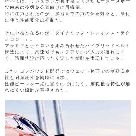
PS5では、ミシュランが長年培ってきた
モータースポー
ツ由来の技術
を公道向けに再構築。
特に注力されたのが、接地面での力の伝達効率と、摩耗
に伴う性能変化の抑制だ。
その中核となるのが「ダイナミック・レスポンス・テク
ノロジー」。
アラミドとナイロンを組み合わせたハイブリッドベルト
構造により、高速域でもステアリング入力が遅れにく
く、路面状況に応じた安定した挙動を実現している。
また、コンパウンド開発ではウェット路面での制動安定
性と耐摩耗性を同時に追求。
性能ピークを一点に置くのではなく、
摩耗後も特性が崩
れにくい設計
が重視された。