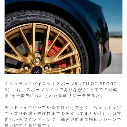
ミシュラン「パイロットスポーツ5（PILOT SPORT
5）」は、スポーツタイヤでありながら“公道での完成
度”を最優先に設計された基幹サマーモデルだ。
高いドライグリップや応答性だけでなく、ウェット安定
性・乗り心地・静粛性までを高次元でまとめ上げ、日常
走行からワインディング、高速巡航まで幅広いシーンで
扱いやすさを発揮する。