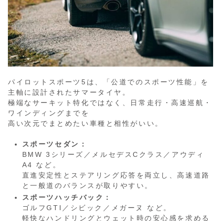
パイロットスポーツ5は、「公道でのスポーツ性能」を
主軸に設計されたサマータイヤ。
極端なサーキット特化ではなく、日常走行・高速巡航・
ワインディングまでを
高い次元でまとめたい車種と相性がいい。
スポーツセダン：
BMW 3シリーズ／メルセデスCクラス／アウディ
A4 など。
直進安定性とステアリング応答を両立し、高速道路
と一般道のバランスが取りやすい。
スポーツハッチバック：
ゴルフGTI／シビック／メガーヌ など。
軽快なハンドリングとウェット時の安心感を求める