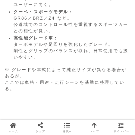
ユーザーに向く。
クーペ・スポーツモデル：
GR86／BRZ／Z4 など。
公道域でのコントロール性を重視するスポーツカー
との相性が良い。
高性能グレード車：
ターボモデルや足回りを強化したグレード。
剛性とグリップのバランスが取れ、日常使用でも扱
いやすい。
※ グレードや年式によって純正サイズが異なる場合が
あるが、
ここでは車格・用途・走行シーンを基準に整理してい
る。
まとめ｜公道で完成するスポーツタイ
ホーム
シェア
目次へ
トップ
サイドバー