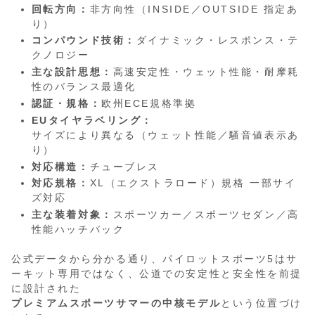
回転方向：
非方向性（INSIDE／OUTSIDE 指定あ
り）
コンパウンド技術：
ダイナミック・レスポンス・テ
クノロジー
主な設計思想：
高速安定性・ウェット性能・耐摩耗
性のバランス最適化
認証・規格：
欧州ECE規格準拠
EUタイヤラベリング：
サイズにより異なる（ウェット性能／騒音値表示あ
り）
対応構造：
チューブレス
対応規格：
XL（エクストラロード）規格 一部サイ
ズ対応
主な装着対象：
スポーツカー／スポーツセダン／高
性能ハッチバック
公式データから分かる通り、パイロットスポーツ5はサ
ーキット専用ではなく、公道での安定性と安全性を前提
に設計された
プレミアムスポーツサマーの中核モデル
という位置づけ