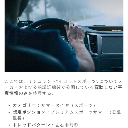
ここでは、ミシュラン パイロットスポーツ5についてメ
ーカーおよび公的認証機関が公開している
変動しない事
実情報のみ
を整理する。
カテゴリー：
サマータイヤ（スポーツ）
想定ポジション：
プレミアムスポーツサマー（公道
重視）
トレッドパターン：
左右非対称