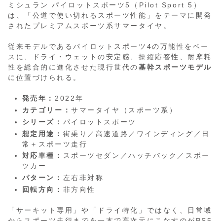
ミシュラン パイロットスポーツ5（Pilot Sport 5）
は、「公道で使い切れるスポーツ性能」をテーマに開発
されたプレミアムスポーツ系サマータイヤ。
従来モデルであるパイロットスポーツ4の万能性をベー
スに、ドライ・ウェットの安定感、操縦応答性、耐摩耗
性を総合的に進化させた現行世代の
基幹スポーツモデル
に位置づけられる。
発売年：
2022年
カテゴリー：
サマータイヤ（スポーツ系）
シリーズ：
パイロットスポーツ
想定用途：
街乗り／高速道路／ワインディング／日
常＋スポーツ走行
対応車種：
スポーツセダン／ハッチバック／スポー
ツカー
パターン：
左右非対称
回転方向：
非方向性
「サーキット専用」や「ドライ特化」ではなく、日常域
からスポーツ走行までを一本で高次元にこなすのがPS5