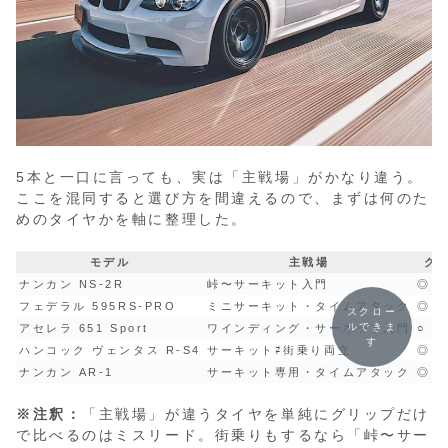
5本と一口に言っても、実は「主戦場」がかなり違う。
ここを混同すると選び方を間違えるので、まずは何のた
めのタイヤかを軸に整理した。
モデル
主戦場
グ
ナンカン NS-2R
峠〜サーキット入門
◎
フェデラル 595RS-PRO
ミニサーキット・タイムアタック
◎
スクロー
ルできま
アセレラ 651 Sport
ワインディング・サーキット入門
○
す
ハンコック ヴェンタス R-S4
サーキット⇄街乗り両立
◎（
ナンカン AR-1
サーキット専用・タイムアタック
◎
※注釈：
「主戦場」が違うタイヤを単純にグリップだけ
で比べるのはミスリード。街乗りもするなら「峠〜サー