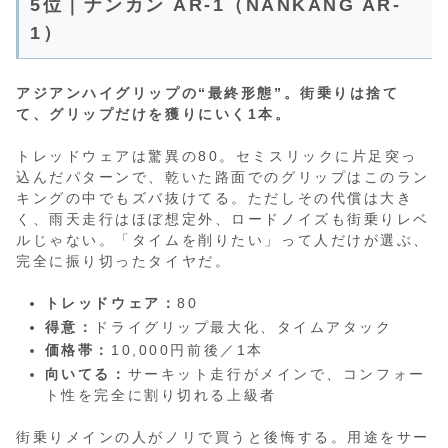
5位｜ナンカン AR-1（NANKANG AR-
1）
アジアンハイグリップの“最終形態”。街乗りは捨て
て、グリップだけを獲りにいく1本。
トレッドウェアは驚異の80。セミスリックに片足突っ
込んだパターンで、乾いた路面でのグリップはこのラン
キングの中でもズバ抜けてる。ただしその代償は大き
く、雨天走行はほぼ想定外、ロードノイズも街乗りレベ
ルじゃない。「タイムを削りたい」って人だけが選ぶ、
完全に振り切ったタイヤだ。
トレッドウェア：
80
得意：
ドライグリップ最大化、タイムアタック
価格帯：
10,000円前後／1本
向いてる：
サーキット走行がメインで、コンフォー
ト性を完全に割り切れる上級者
街乗りメインの人がノリで買うと後悔する。用途をサー