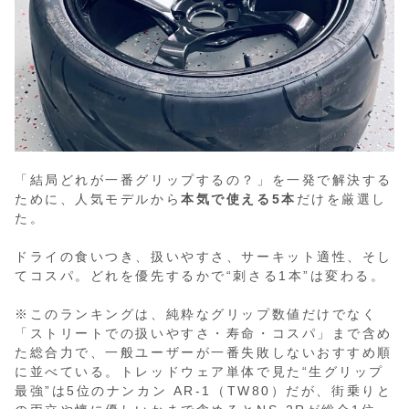
「結局どれが一番グリップするの？」を一発で解決する
ために、人気モデルから
本気で使える5本
だけを厳選し
た。
ドライの食いつき、扱いやすさ、サーキット適性、そし
てコスパ。どれを優先するかで“刺さる1本”は変わる。
※このランキングは、純粋なグリップ数値だけでなく
「ストリートでの扱いやすさ・寿命・コスパ」まで含め
た総合力で、一般ユーザーが一番失敗しないおすすめ順
に並べている。トレッドウェア単体で見た“生グリップ
最強”は5位のナンカン AR-1（TW80）だが、街乗りと