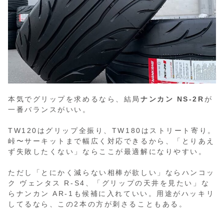
本気でグリップを求めるなら、結局
ナンカン NS-2R
が
一番バランスがいい。
TW120はグリップ全振り、TW180はストリート寄り。
峠〜サーキットまで幅広く対応できるから、「とりあえ
ず失敗したくない」ならここが最適解になりやすい。
ただし「とにかく減らない相棒が欲しい」ならハンコッ
ク ヴェンタス R-S4、「グリップの天井を見たい」な
らナンカン AR-1も候補に入れていい。用途がハッキリ
してるなら、この2本の方が刺さることもある。