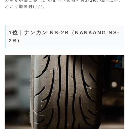
の両立や懐に優しいかまで含めるとNS-2Rが総合1位、
という順位付けだ。
1位｜ナンカン NS-2R（NANKANG NS-
2R）