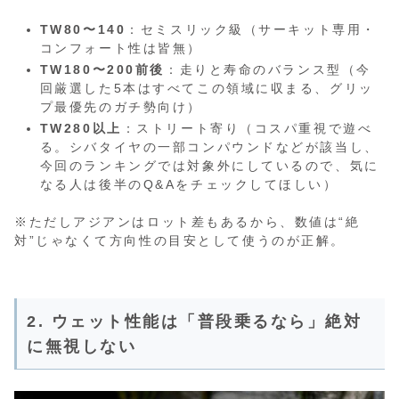
TW80〜140
：セミスリック級（サーキット専用・
コンフォート性は皆無）
TW180〜200前後
：走りと寿命のバランス型（今
回厳選した5本はすべてこの領域に収まる、グリッ
プ最優先のガチ勢向け）
TW280以上
：ストリート寄り（コスパ重視で遊べ
る。シバタイヤの一部コンパウンドなどが該当し、
今回のランキングでは対象外にしているので、気に
なる人は後半のQ&Aをチェックしてほしい）
※ただしアジアンはロット差もあるから、数値は“絶
対”じゃなくて方向性の目安として使うのが正解。
2. ウェット性能は「普段乗るなら」絶対
に無視しない