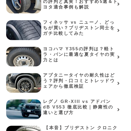
の評判と真実！おすすめ5選＆ト
ヨタ適合事例も解説
フィネッサ vs ニューノ、どっ
ちが買い？ブリヂストン同士を
ガチ比較してみた
ヨコハマ Y355の評判は？軽ト
ラ・バンに最適な夏タイヤの実
力とは
アプタニータイヤの耐久性はど
う？評判・口コミとトレッドウ
ェアから徹底検証
レグノ GR-XIII vs アドバン
dB V553 徹底比較｜静粛性の
違いと選び方
⁠【本音】ブリヂストン クロニク