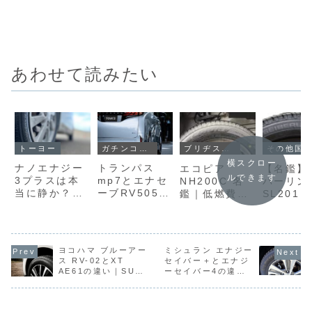
あわせて読みたい
トーヨー
ガチンコ比較
ブリヂストン
その他国産タイヤ
横スクロー
ナノエナジー
トランパス
エコピア
【名鑑】
ルできます
3プラスは本
mp7とエナセ
NH200C 名
バーリン
当に静か？走
ーブRV505を
鑑｜低燃費性
SL201
り屋が乗り心
徹底比較｜あ
能を重視した
れでいい
地＆うるさい
なたに合うミ
日常向けサマ
「これが
のかガチ検
ニバン用タイ
ータイヤ
い」に変
証！
ヤは？
る。ブリ
ヨコハマ ブルーアー
ミシュラン エナジー
トン品質
ス RV-02とXT
セイバー＋とエナジ
道
AE61の違い｜SUV
ーセイバー4の違い
で選ぶならどっち？
｜買い替え判断