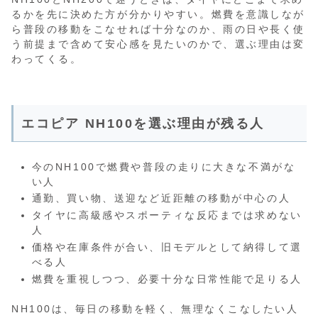
るかを先に決めた方が分かりやすい。燃費を意識しなが
ら普段の移動をこなせれば十分なのか、雨の日や長く使
う前提まで含めて安心感を見たいのかで、選ぶ理由は変
わってくる。
エコピア NH100を選ぶ理由が残る人
今のNH100で燃費や普段の走りに大きな不満がな
い人
通勤、買い物、送迎など近距離の移動が中心の人
タイヤに高級感やスポーティな反応までは求めない
人
価格や在庫条件が合い、旧モデルとして納得して選
べる人
燃費を重視しつつ、必要十分な日常性能で足りる人
NH100は、毎日の移動を軽く、無理なくこなしたい人