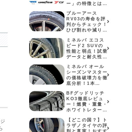
ー」の特徴とは？
格安アジアンの寿
ブルーアース
命と失敗しない選
RV03の寿命を評
び方
判からチェック！
ひび割れや減りが
早いかも紹介
ミネルバ エコス
ピード2 SUVの
性能と弱点！試乗
データと耐久性を
検証
ミネルバ オール
シーズンマスター
の価格破壊力を徹
底分析！1本
4,590円の実力と
BFグッドリッチ
アイスバーンでの
KO3徹底レビュ
弱点
ー！燃費・重量・
ホワイトレターの
「リアルな真実」
【どこの国？】ト
を公開
ナジ
ラザノタイヤの評
ら
判と真実！おすす