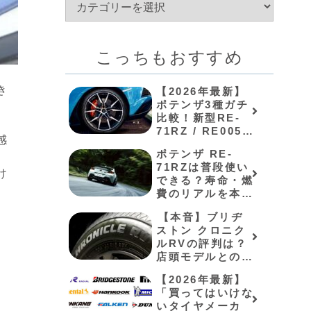
こっちもおすすめ
き
【2026年最新】
ポテンザ3種ガチ
比較！新型RE-
。
71RZ / RE005と
感
ミシュラン対決
ポテンザ RE-
71RZは普段使い
け
できる？寿命・燃
費のリアルを本音
レビュー
⁠【本音】ブリヂ
ストン クロニク
ルRVの評判は？
店頭モデルとの違
いやネット購入の
【2026年最新】
罠を解説⁠
「買ってはいけな
いタイヤメーカ