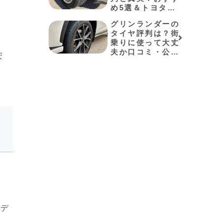
め5選＆トヨタ適
合事例も解説
グリンランダーの
タイヤ評判は？街
乗りに使って大丈
夫か口コミ・公式
安
データで徹底検
証！おすすめ5選
も紹介
デ
ヤ
モデ