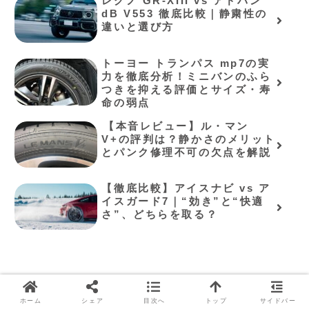
レグノ GR-XIII vs アドバン
dB V553 徹底比較｜静粛性の
違いと選び方
トーヨー トランパス mp7の実
力を徹底分析！ミニバンのふら
つきを抑える評価とサイズ・寿
命の弱点
⁠【本音レビュー】ル・マン
V+の評判は？静かさのメリット
とパンク修理不可の欠点を解説⁠
【徹底比較】アイスナビ vs ア
イスガード7｜“効き”と“快適
さ”、どちらを取る？
ホーム
シェア
目次へ
トップ
サイドバー