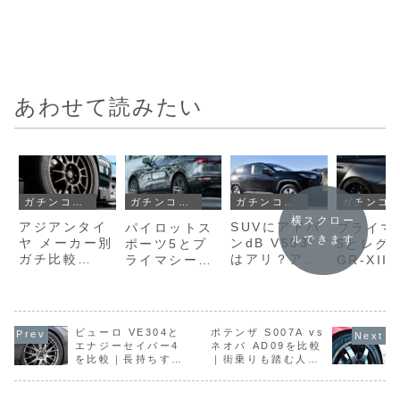
あわせて読みたい
ガチンコ比較
ガチンコ比較
ガチンコ比較
ガチンコ比較
横スクロー
アジアンタイ
SUVにアドバ
パイロットス
プライマ
ルできます
ヤ メーカー別
ンdB V553
ポーツ5とプ
5とレグ
ガチ比較
はアリ？アレ
ライマシー
GR-XII
【2026年最
ンザLX100と
5、違いはこ
いを比較
新】ハンコッ
静粛性・安定
こ｜反応で選
粛性・乗
ク・クムホ・
性を徹底比較
ぶか、疲れに
地・走行
ネクセン・ナ
くさで選ぶか
でどっち
ビューロ VE304と
ポテンザ S007A vs
ンカンほか全
ぶべき？
エナジーセイバー4
ネオバ AD09を比較
ブランドの実
を比較｜長持ちする
｜街乗りも踏む人の
力と実売価格
のはどっち？耐摩
最適解はどっち？
耗・寿命の違いを解
を徹底解説
説