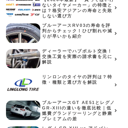
ないタイヤメーカー」の特徴と
は？格安アジアンの寿命と失敗
しない選び方
ブルーアースRV03の寿命を評
判からチェック！ひび割れや減
りが早いかも紹介
ディーラーでハブボルト交換！
交換工賃を実際の請求書を元に
解説
リンロンのタイヤの評判は？特
徴・種類と選び方を解説
ブルーアースGT AE51とレグノ
GR-XIIIの違いを徹底比較｜低
燃費グランドツーリングと静粛
プレミアムの差