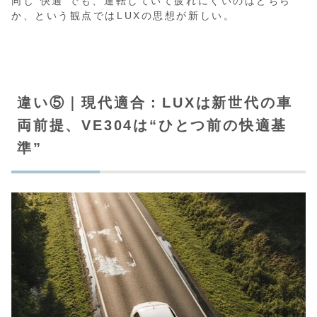
同じ“快適”でも、運転していて疲れにくいのはどちら
か、という観点ではLUXの思想が新しい。
違い⑤｜現代適合：LUXは新世代の車
両前提、VE304は“ひとつ前の快適基
準”