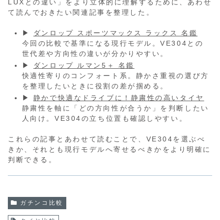
LUXとの違い」をより立体的に理解するために、あわせ
て読んでおきたい関連記事を整理した。
▶
ダンロップ スポーツマックス ラックス 名鑑
今回の比較で基準になる現行モデル。VE304との
世代差や方向性の違いが分かりやすい。
▶
ダンロップ ルマン5＋ 名鑑
快適性寄りのコンフォート系。静かさ重視の選び方
を整理したいときに役割の差が掴める。
▶
静かで快適なドライブに！静粛性の高いタイヤ
静粛性を軸に「どの方向性が合うか」を判断したい
人向け。VE304の立ち位置も確認しやすい。
これらの記事とあわせて読むことで、VE304を選ぶべ
きか、それとも現行モデルへ寄せるべきかをより明確に
判断できる。
ガチンコ比較