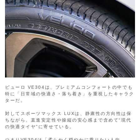
ビューロ VE304は、プレミアムコンフォートの中でも
特に「日常域の快適さ・落ち着き」を重視したキャラク
ターだ。
対してスポーツマックス LUXは、静粛性の方向性は保
ちながら、直進安定性や操縦の安心感まで含めて“現代
の快適タイヤ”に寄せている。
つまりVE304は「柔らかく穏やかに乗りたい人向