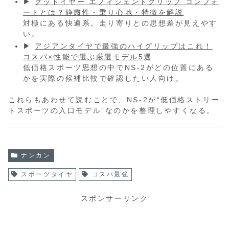
▶
グッドイヤー エフィシェントグリップ コンフォ
ートとは？静粛性・乗り心地・特徴を解説
対極にある快適系。走り寄りとの思想差が見えやす
い。
▶
アジアンタイヤで最強のハイグリップはこれ！
コスパ×性能で選ぶ厳選モデル5選
低価格スポーツ思想の中でNS-2がどの位置にある
かを実際の候補比較で確認したい人向け。
これらもあわせて読むことで、NS-2が“低価格ストリー
トスポーツの入口モデル”なのかを整理しやすくなる。
ナンカン
スポーツタイヤ
コスパ最強
スポンサーリンク