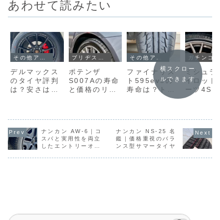
あわせて読みたい
その他アジアンタイヤ
その他アジアンタイヤ
ブリヂストン
ガチンコ比較
横スクロー
デルマックス
ファイナリス
ポテンザ
ミシュラ
ルできます
のタイヤ評判
ト595evoの
S007Aの寿命
イロット
は？安さは魅
寿命は？トレ
と価格のリア
ーツ4Sと
力だが攻めに
ッドウェアと
ル。ADVANや
の違いは
は向かない！
口コミから耐
ミシュランと
継で何が
おすすめモデ
久性を徹底検
正直比較
ったかを
ルも徹底解説
証
差で整理
ナンカン AW-6｜コ
ナンカン NS-25 名
スパと実用性を両立
鑑｜価格重視のバラ
したエントリーオー
ンス型サマータイヤ
ルシーズンの実力を
解説