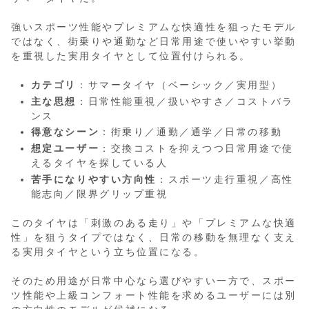
強いスポーツ性能やプレミアムな快適性を狙ったモデル
ではなく、街乗りや通勤など日常用途で使いやすい挙動
を重視した実用タイヤとして位置付けられる。
カテゴリ
：サマータイヤ（ベーシック／実用型）
主な思想
：日常性能重視／扱いやすさ／コストバラ
ンス
得意なシーン
：街乗り／通勤／通学／日常の移動
想定ユーザー
：交換コストを抑えつつ日常用途で使
えるタイヤを探している人
苦手になりやすい方向性
：スポーツ走行重視／高性
能志向／限界グリップ重視
このタイヤは「刺激のある走り」や「プレミアムな快適
性」を狙うタイプではなく、日常の移動を無理なく支え
る実用タイヤという立ち位置になる。
そのため用途が日常中心なら選びやすい一方で、スポー
ツ性能や上級コンフォート性能を求めるユーザーには別