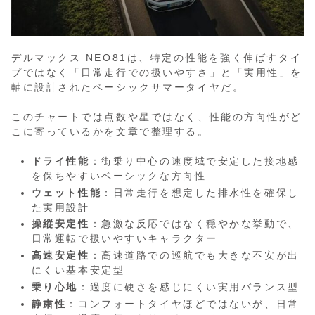
デルマックス NEO81は、特定の性能を強く伸ばすタイ
プではなく「日常走行での扱いやすさ」と「実用性」を
軸に設計されたベーシックサマータイヤだ。
このチャートでは点数や星ではなく、性能の方向性がど
こに寄っているかを文章で整理する。
ドライ性能
：街乗り中心の速度域で安定した接地感
を保ちやすいベーシックな方向性
ウェット性能
：日常走行を想定した排水性を確保し
た実用設計
操縦安定性
：急激な反応ではなく穏やかな挙動で、
日常運転で扱いやすいキャラクター
高速安定性
：高速道路での巡航でも大きな不安が出
にくい基本安定型
乗り心地
：過度に硬さを感じにくい実用バランス型
静粛性
：コンフォートタイヤほどではないが、日常