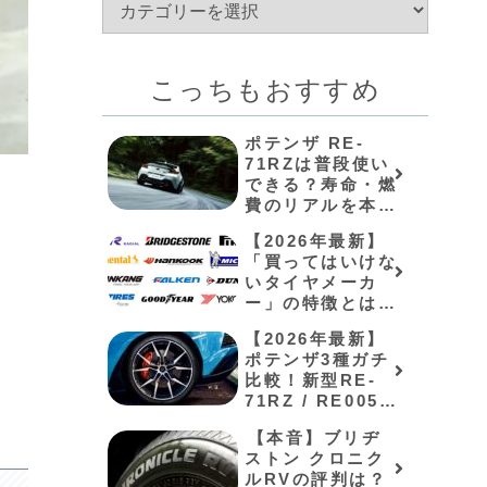
こっちもおすすめ
ポテンザ RE-
71RZは普段使い
できる？寿命・燃
費のリアルを本音
レビュー
【2026年最新】
「買ってはいけな
いタイヤメーカ
ー」の特徴とは？
格安アジアンの寿
【2026年最新】
命と失敗しない選
ポテンザ3種ガチ
び方
。
比較！新型RE-
71RZ / RE005と
ミシュラン対決
⁠【本音】ブリヂ
ストン クロニク
ルRVの評判は？