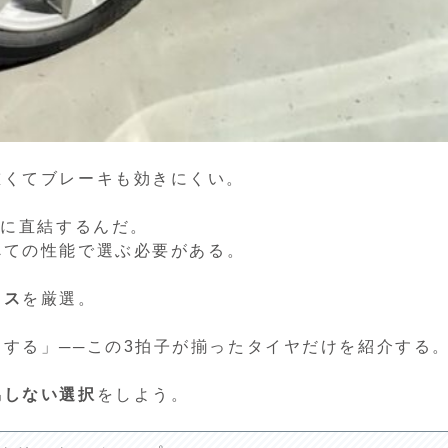
重くてブレーキも効きにくい。
”に直結するんだ。
べての性能で選ぶ必要がある。
レス
を厳選。
する」──この3拍子が揃ったタイヤだけを紹介する
協しない選択
をしよう。