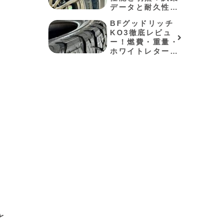
データと耐久性を
検証
BFグッドリッチ
KO3徹底レビュ
ー！燃費・重量・
ホワイトレターの
「リアルな真実」
を公開
と