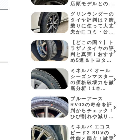
店頭モデルとの違
いやネット購入の
グリンランダーの
罠を解説⁠
タイヤ評判は？街
乗りに使って大丈
夫か口コミ・公式
データで徹底検
【どこの国？】ト
証！おすすめ5選
ラザノタイヤの評
も紹介
判と真実！おすす
め5選＆トヨタ適
合事例も解説
ミネルバ オール
シーズンマスター
の価格破壊力を徹
底分析！1本
4,590円の実力と
ブルーアース
アイスバーンでの
RV03の寿命を評
弱点
判からチェック！
ひび割れや減りが
早いかも紹介
ミネルバ エコス
ピード2 SUVの
性能と弱点！試乗