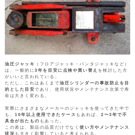
油圧ジャッキ
（フロアジャッキ・パンタジャッキなど）
は、一般的に
3年を目安に点検や買い替え
を検討した方
がいいと言われている。
ただし、これはあくまで
油圧シリンダーの事故防止を目
的とした目安
であり、使用状況やメンテナンス次第で寿
命は大きく変わる。
実際にさまざまなメーカーのジャッキを使ってきた中で
も、
10年以上使用できたケース
もあれば、
2〜3年で不
具合が出たもの
もあった。
この差は、製品の品質だけでなく
使い方やメンテナンス
状況
も大きく影響していると考えられる。