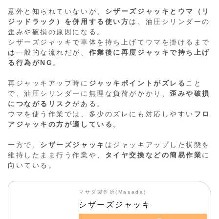
意外と知られていないが、
シザーズジャッキとウマ（リ
ジッドラック）を併用する使い方
は、油圧シリンダーの
歪みや破損の原因になる。
シザーズジャッキで車体を持ち上げてウマを掛けるまで
は一般的な流れだが、
作業後に再度ジャッキで持ち上げ
る行為がNG
。
再ジャッキアップ時に
ジャッキポイントがズレる
こと
で、油圧シリンダーに無理な負荷がかかり、
歪みや破損
につながるリスク
がある。
ウマを使う作業では、多少のズレにも対応しやすい
フロ
アジャッキの方が適している
。
一方で、
シザーズジャッキ
はジャッキアップした状態を
維持したまま行う作業や、
タイヤ交換などの簡易作業
に
向いている。
マサダ製作所(Masada)
シザーズジャッキ