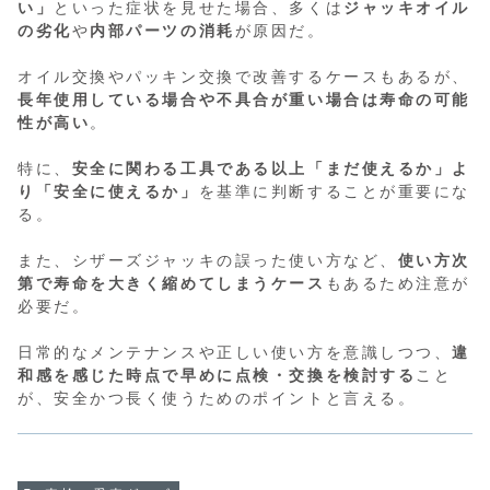
い」
といった症状を見せた場合、多くは
ジャッキオイル
の劣化
や
内部パーツの消耗
が原因だ。
オイル交換やパッキン交換で改善するケースもあるが、
長年使用している場合や不具合が重い場合は寿命の可能
性が高い
。
特に、
安全に関わる工具である以上「まだ使えるか」よ
り「安全に使えるか」
を基準に判断することが重要にな
る。
また、シザーズジャッキの誤った使い方など、
使い方次
第で寿命を大きく縮めてしまうケース
もあるため注意が
必要だ。
日常的なメンテナンスや正しい使い方を意識しつつ、
違
和感を感じた時点で早めに点検・交換を検討する
こと
が、安全かつ長く使うためのポイントと言える。