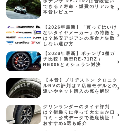
ポテンザ RE-71RZは普段使い
できる？寿命・燃費のリアルを
本音レビュー
【2026年最新】「買ってはいけ
ないタイヤメーカー」の特徴と
は？格安アジアンの寿命と失敗
しない選び方
【2026年最新】ポテンザ3種ガ
チ比較！新型RE-71RZ /
RE005とミシュラン対決
⁠【本音】ブリヂストン クロニク
ルRVの評判は？店頭モデルとの
違いやネット購入の罠を解説⁠
グリンランダーのタイヤ評判
は？街乗りに使って大丈夫か口
コミ・公式データで徹底検証！
おすすめ5選も紹介