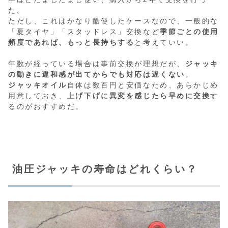
た。
ただし、これはかなり酷使したケースなので、一般的な
「夏タイヤ」「スタッドレス」交換など
季節ごとの使用
頻度であれば、もっと長持ちする
と考えていい。
年数が経っている場合は事前交換が理想だが、
ジャッキ
の動きに違和感が出てからでも対応は遅くない
。
ジャッキオイル
自体は数百円と安価なため、あらかじめ
用意しておき、
上げ下げに異変を感じたら早めに交換
す
るのがおすすめだ。
油圧ジャッキの寿命はどれくらい？