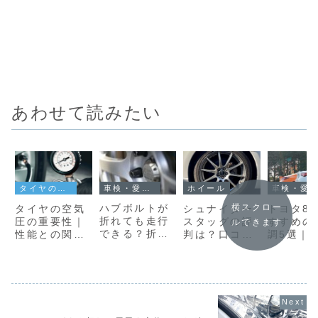
あわせて読みたい
車検・愛車グッズ
タイヤの基礎知識
ホイール
車検・愛車グッズ
横スクロー
ハブボルトが
タイヤの空気
シュナイダー
トヨタ8
折れても走行
圧の重要性｜
スタッグの評
すすめの
ルできます
できる？折れ
性能との関係
判は？口コミ
調5選｜
た原因と対策
を解説
から特徴を調
を極める
を徹底解説！
べてみた
りカスタ
底解説