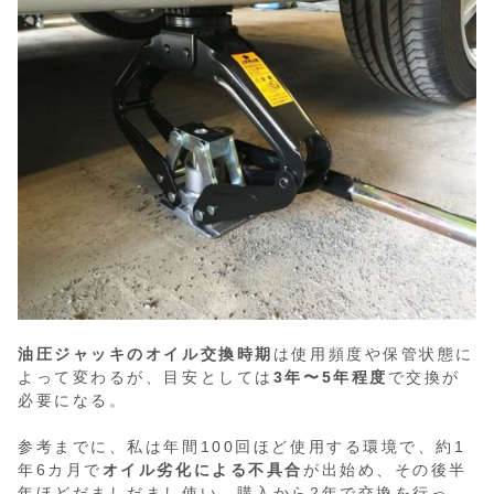
油圧ジャッキのオイル交換時期
は使用頻度や保管状態に
よって変わるが、目安としては
3年〜5年程度
で交換が
必要になる。
参考までに、私は年間100回ほど使用する環境で、約1
年6カ月で
オイル劣化による不具合
が出始め、その後半
年ほどだましだまし使い、購入から2年で交換を行っ