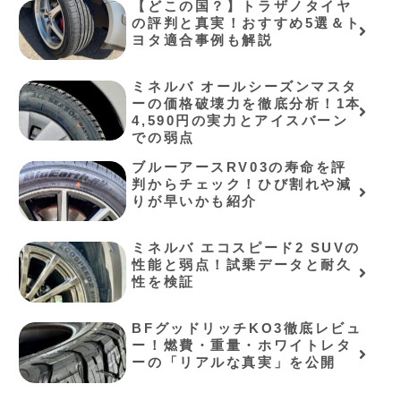
【どこの国？】トラザノタイヤ
の評判と真実！おすすめ5選＆ト
ヨタ適合事例も解説
ミネルバ オールシーズンマスタ
ーの価格破壊力を徹底分析！1本
4,590円の実力とアイスバーン
での弱点
ブルーアースRV03の寿命を評
判からチェック！ひび割れや減
りが早いかも紹介
ミネルバ エコスピード2 SUVの
性能と弱点！試乗データと耐久
性を検証
BFグッドリッチKO3徹底レビュ
ー！燃費・重量・ホワイトレタ
ーの「リアルな真実」を公開