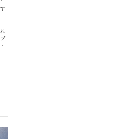
ア
ばす
それ
。ブ
性・
」