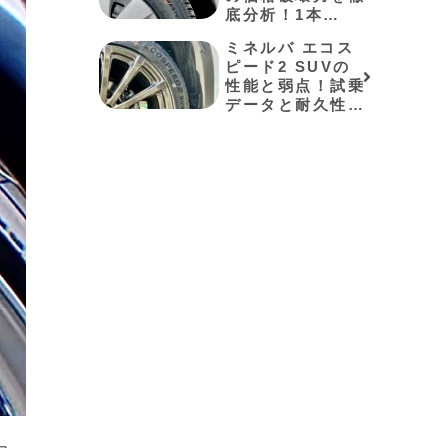
底分析！1本
4,590円の実力と
ミネルバ エコス
アイスバーンでの
ピード2 SUVの
弱点
性能と弱点！試乗
データと耐久性を
検証