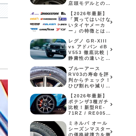
店頭モデルとの違
いやネット購入の
【2026年最新】
罠を解説⁠
「買ってはいけな
いタイヤメーカ
ー」の特徴とは？
格安アジアンの寿
レグノ GR-XIII
命と失敗しない選
vs アドバン dB
び方
V553 徹底比較｜
静粛性の違いと選
び方
ブルーアース
RV03の寿命を評
判からチェック！
ひび割れや減りが
早いかも紹介
【2026年最新】
ポテンザ3種ガチ
比較！新型RE-
71RZ / RE005と
ミシュラン対決
ミネルバ オール
シーズンマスター
の価格破壊力を徹