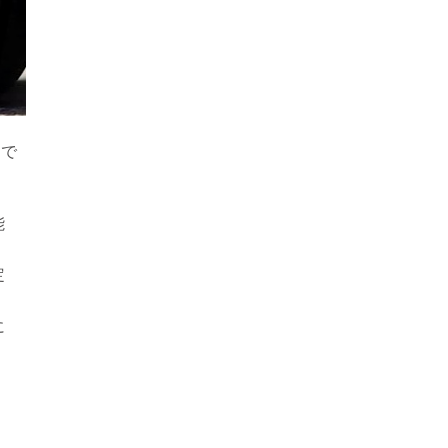
りで
能
定
に