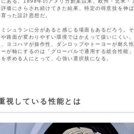
にある。1898年のアメリカ創業以来、欧州・北米・
で評価にさらされ続けてきた結果、特定の得意技を伸
へ育った設計思想だ。
らミシュランに分があると感じる場面もあるだろう。
候や路面が変わりやすい環境ではかえって扱いにくい
性、ヨコハマが操作性、ダンロップやトーヨーが耐久
ヤーが軸にするのは「グローバルで通用する総合性能
感を求める人にとって、心強い選択肢になる。
｜重視している性能とは