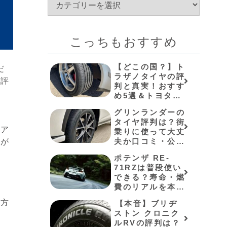
こっちもおすすめ
【どこの国？】ト
だ
ラザノタイヤの評
て評
判と真実！おすす
い
め5選＆トヨタ適
合事例も解説
グリンランダーの
タイヤ評判は？街
、ア
乗りに使って大丈
夫か口コミ・公式
のが
データで徹底検
ポテンザ RE-
証！おすすめ5選
71RZは普段使い
も紹介
できる？寿命・燃
費のリアルを本音
レビュー
び方
⁠【本音】ブリヂ
ストン クロニク
ルRVの評判は？