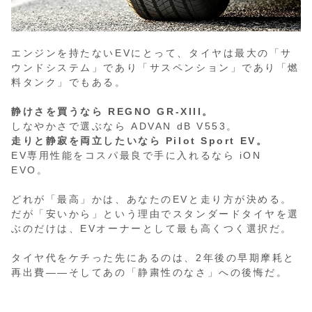
エンジンを持たないEVにとって、タイヤは最大の「サ
ウンドシステム」であり「サスペンション」であり「燃
料タンク」でもある。
静けさを買うなら REGNO GR-XIII。
しなやかさで選ぶなら ADVAN dB V553。
走りと静寂を両立したいなら Pilot Sport EV。
EV専用性能をコスパ最良で手に入れるなら iON
EVO。
どれが「最高」かは、あなたのEVと走り方が決める。
だが「安いから」という理由でスタンダードタイヤを選
ぶのだけは、EVオーナーとして最も高くつく選択だ。
タイヤ代をケチった先にあるのは、2年後の早期摩耗と
再出費——そしてあの「静粛性のなさ」への後悔だ。