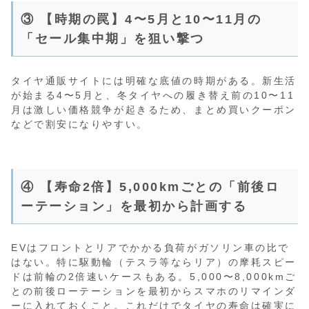
③ 【時期の罠】4〜5月と10〜11月の
「セール集中期」を狙い撃つ
タイヤ通販サイトには明確な底値の時期がある。新生活
が始まる4〜5月と、冬タイヤへの履き替え前の10〜11
月は激しい価格競争が起きるため、まとめ買いクーポン
などで割安になりやすい。
④ 【寿命2倍】5,000kmごとの「前後ロ
ーテーション」を最初から計画する
EVはフロントとリアでかかる負荷がガソリン車の比で
はない。特に駆動輪（テスラ等ならリア）の摩耗スピー
ドは前輪の2倍速いケースもある。5,000〜8,000kmご
との前後ローテーションを最初からスマホのリマインダ
ーに入れておくこと。これだけでタイヤの寿命は確実に