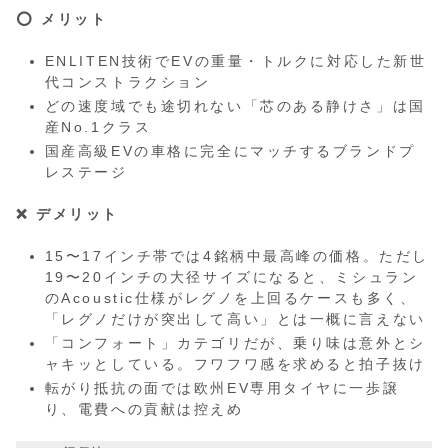
⭕️ メリット
ENLITEN技術でEVの重量・トルクに対応した新世
代コンストラクション
どの速度域でも途切れない「芯のある静けさ」は国
産No.1クラス
国産高級EVの車格に完全にマッチするブランドプ
レステージ
❌ デメリット
15〜17インチ帯では4銘柄中最高峰の価格。ただし
19〜20インチの大径サイズになると、ミシュラン
のAcoustic仕様がレグノを上回るケースも多く、
「レグノだけが突出して高い」とは一概に言えない
「コンフォート」カテゴリだが、乗り味は意外とシ
ャキッとしている。フワフワ感を求めると拍子抜け
転がり抵抗の面では欧州EV専用タイヤに一歩譲
り、電費への貢献は控えめ