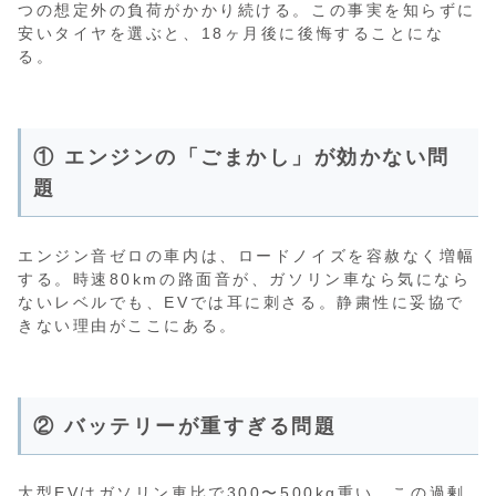
つの想定外の負荷がかかり続ける。この事実を知らずに
安いタイヤを選ぶと、18ヶ月後に後悔することにな
る。
① エンジンの「ごまかし」が効かない問
題
エンジン音ゼロの車内は、ロードノイズを容赦なく増幅
する。時速80kmの路面音が、ガソリン車なら気になら
ないレベルでも、EVでは耳に刺さる。静粛性に妥協で
きない理由がここにある。
② バッテリーが重すぎる問題
大型EVはガソリン車比で300〜500kg重い。この過剰