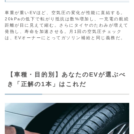
車重が重いEVほど、空気圧の変化が性能に直結する。
20kPaの低下で転がり抵抗は数%増加し、一充電の航続
距離が目に見えて縮む。さらにタイヤのたわみが増えて
発熱し、寿命を加速させる。月1回の空気圧チェック
は、EVオーナーにとってガソリン補給と同じ義務だ。
【車種・目的別】あなたのEVが選ぶべ
き「正解の1本」はこれだ