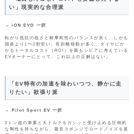
い」現実的な合理派
→
iON EVO 一択
転がり抵抗の低さと耐摩耗性のバランスが良く、しかも
国産より1〜2割安い。長距離移動が多く、タイヤにか
かるトータルコスト（ROI）を最もシビアに考えている
EVオーナーにとって、これ以上の正解はない。
「EV特有の加速を味わいつつ、静かに走
りたい」欲張り派
→
Pilot Sport EV 一択
2トン超の車重と大トルクをガシッと受け止める圧倒的
な剛性を持ちながら、吸音スポンジでロードノイズを遮