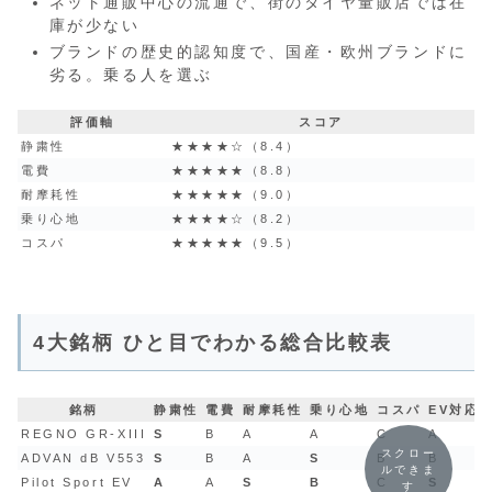
ネット通販中心の流通で、街のタイヤ量販店では在
庫が少ない
ブランドの歴史的認知度で、国産・欧州ブランドに
劣る。乗る人を選ぶ
評価軸
スコア
静粛性
★★★★☆（8.4）
電費
★★★★★（8.8）
耐摩耗性
★★★★★（9.0）
乗り心地
★★★★☆（8.2）
コスパ
★★★★★（9.5）
4大銘柄 ひと目でわかる総合比較表
銘柄
静粛性
電費
耐摩耗性
乗り心地
コスパ
EV対応
REGNO GR-XIII
S
B
A
A
C
A
スクロー
ADVAN dB V553
S
B
A
S
B
B
ルできま
Pilot Sport EV
A
A
S
B
C
S
す