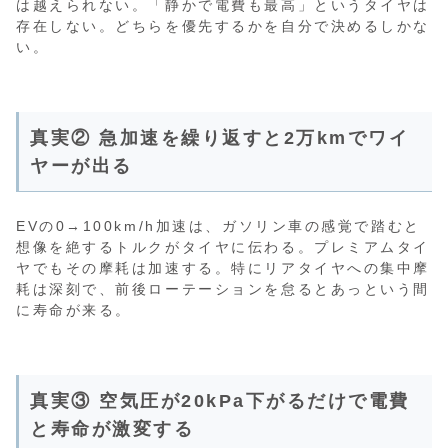
は越えられない。「静かで電費も最高」というタイヤは
存在しない。どちらを優先するかを自分で決めるしかな
い。
真実② 急加速を繰り返すと2万kmでワイ
ヤーが出る
EVの0→100km/h加速は、ガソリン車の感覚で踏むと
想像を絶するトルクがタイヤに伝わる。プレミアムタイ
ヤでもその摩耗は加速する。特にリアタイヤへの集中摩
耗は深刻で、前後ローテーションを怠るとあっという間
に寿命が来る。
真実③ 空気圧が20kPa下がるだけで電費
と寿命が激変する