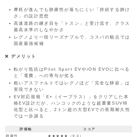
摩耗が進んでも静粛性が落ちにくい「持続する静け
さ」の設計思想
高速道路の継ぎ目を「トスン」と受け流す、クラス
最高水準のしなやかさ
レグノより一段リーズナブルで、コスパの観点では
国産最強候補
❌ デメリット
転がり抵抗はPilot Sport EVやiON EVOに比べる
と「電費」への寄与が劣る
粗いアスファルトではレグノほど「完全な静寂」は
実現できない
EV対応規格「E+（イープラス）」をクリアした本
格EV設計だが、ハンコックのような超重量SUV特
化型と比べると、2トン超の大型EVでの長期耐久性
では一歩譲る
評価軸
スコア
静粛性
★★★★★（9.0）