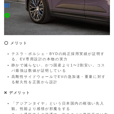
⭕️ メリット
テスラ・ポルシェ・BYDの純正採用実績が証明す
る、EV専用設計の本物の実力
静かで減らない、かつ国産より1〜2割安い。コス
パ最強は数値が証明している
高剛性サイドウォールでEVの急加速・重量に対す
る耐久性を正面から設計
❌ デメリット
「アジアンタイヤ」という日本国内の根強い先入
観。性能より感情が邪魔をする