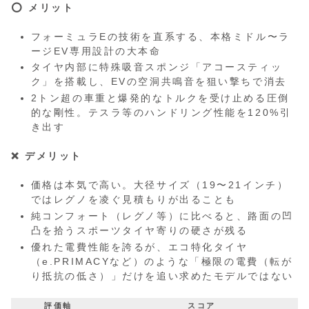
⭕️ メリット
フォーミュラEの技術を直系する、本格ミドル〜ラ
ージEV専用設計の大本命
タイヤ内部に特殊吸音スポンジ「アコースティッ
ク」を搭載し、EVの空洞共鳴音を狙い撃ちで消去
2トン超の車重と爆発的なトルクを受け止める圧倒
的な剛性。テスラ等のハンドリング性能を120%引
き出す
❌ デメリット
価格は本気で高い。大径サイズ（19〜21インチ）
ではレグノを凌ぐ見積もりが出ることも
純コンフォート（レグノ等）に比べると、路面の凹
凸を拾うスポーツタイヤ寄りの硬さが残る
優れた電費性能を誇るが、エコ特化タイヤ
（e.PRIMACYなど）のような「極限の電費（転が
り抵抗の低さ）」だけを追い求めたモデルではない
評価軸
スコア