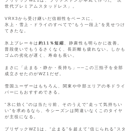
ブリザックWZ1は、ブリヂストンが本気で作った「次
世代プレミアムスタッドレス」。
VRX3から受け継いだ信頼性をベースに、
氷上・雪上・ドライのすべてで“もう一段上”を見せつけ
てきたな。
氷上ブレーキは
約11％短縮
、静粛性も明らかに改善。
普段使いでもうるさくなく、長距離も疲れない。しかも
ゴムの劣化が遅く、寿命も長い。
まさに「止まる・静か・長持ち」──この三拍子を全部
成立させたのがWZ1だぜ。
雪国ユーザーはもちろん、関東や中部エリアの冬ドライ
バーにもおすすめできる。
“氷に効く”のは当たり前、そのうえで“走って気持ちい
い”を求めるなら、今シーズンは間違いなくこのタイヤ
が主役になる。
ブリザックWZ1は、“止まる”を超えて“信じられる”スタ