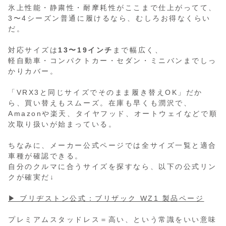
氷上性能・静粛性・耐摩耗性がここまで仕上がってて、
3〜4シーズン普通に履けるなら、むしろお得なくらい
だ。
対応サイズは
13〜19インチ
まで幅広く、
軽自動車・コンパクトカー・セダン・ミニバンまでしっ
かりカバー。
「VRX3と同じサイズでそのまま履き替えOK」だか
ら、買い替えもスムーズ。在庫も早くも潤沢で、
Amazonや楽天、タイヤフッド、オートウェイなどで順
次取り扱いが始まっている。
ちなみに、メーカー公式ページでは全サイズ一覧と適合
車種が確認できる。
自分のクルマに合うサイズを探すなら、以下の公式リン
クが確実だ↓
▶ ブリヂストン公式：ブリザック WZ1 製品ページ
プレミアムスタッドレス＝高い、という常識をいい意味