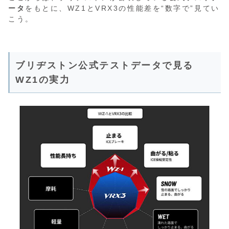
ータ
をもとに、WZ1とVRX3の性能差を“数字で”見てい
こう。
ブリヂストン公式テストデータで見る
WZ1の実力