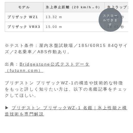
モデル
氷上停止距離（20 km/h→0）
氷上ラップタ
スクロー
ブリザック WZ1
13.32 m
17.69 秒
ルできま
す
ブリザック VRX3
15.00 m
18.47 秒
※テスト条件：屋内氷盤試験場／185/60R15 84Qサイ
ズ／2名乗車／ABS作動あり。
出典：
Bridgestone公式テストデータ
（futunn.com）
ブリヂストン ブリザックWZ-1の構造や技術的な特徴
をもっと詳しく知りたい方は、以下の名鑑記事をチェッ
クしてほしい。
▶
ブリヂストン ブリザックWZ-1 名鑑｜氷上性能と構
造技術を専門解説