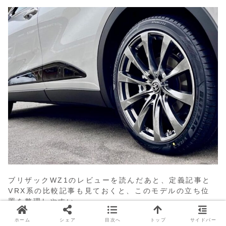
ブリザックWZ1のレビューを読んだあと、定義記事と
VRX系の比較記事も見ておくと、このモデルの立ち位
置を整理しやすい。
最新世代のブリザックが気になっている人向けに、以下
ホーム
シェア
目次へ
トップ
サイドバー
をまとめた。