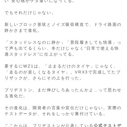
い”安心感がケタ違いになってる。
でもそれだけじゃない。
新しいブロック形状とノイズ吸収構造で、ドライ路面の
静かさまで進化。
「スタッドレスなのに静か」「普段履きしても快適」っ
て声も出てるくらい、冬だけじゃなく“日常で使える快
適スタッドレス”に仕上がってる。
要するにWZ1は、「止まるだけのタイヤ」じゃなく、
「走るのが楽しくなるタイヤ」。VRX3で完成してたブ
リザックが、さらにその上を行った。
ブリヂストン、まだ伸びしろあったんかよ…って思わせ
る進化だ。
その進化は、開発者の言葉や宣伝だけじゃない。実際の
テストデータが、それをしっかり裏付けている。
ここからは、ブリヂストンが公表している
公式テストデ