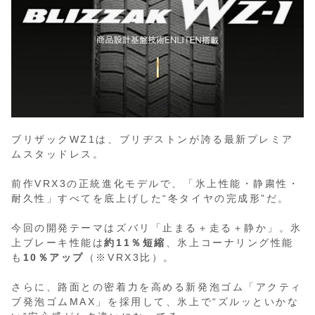
ブリザックWZ1は、ブリヂストンが誇る最新プレミア
ムスタッドレス。
前作VRX3の正統進化モデルで、「氷上性能・静粛性・
耐久性」すべてを底上げした“冬タイヤの完成形”だ。
今回の開発テーマはズバリ「止まる＋走る＋静か」。氷
上ブレーキ性能は
約11％短縮
、氷上コーナリング性能
も
10％アップ
（※VRX3比）。
さらに、路面との密着力を高める新発泡ゴム「アクティ
ブ発泡ゴムMAX」を採用して、氷上で“ズルッといかな