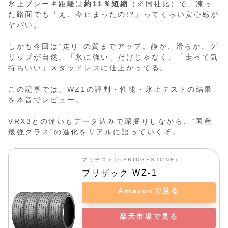
氷上ブレーキ距離は
約11％短縮
（※同社比）で、凍っ
た路面でも「え、今止まったの!?」ってくらい安心感が
ヤバい。
しかも今回は“走り”の質までアップ。静か、滑らか、グ
リップが自然。「氷に強い」だけじゃなく、「走って気
持ちいい」スタッドレスに仕上がってる。
この記事では、WZ1の評判・性能・氷上テストの結果
を本音でレビュー。
VRX3との違いもデータ込みで深掘りしながら、“国産
最強クラス”の進化をリアルに語っていくぞ。
ブリヂストン(BRIDGESTONE)
ブリザック WZ-1
Amazonで見る
楽天市場で見る