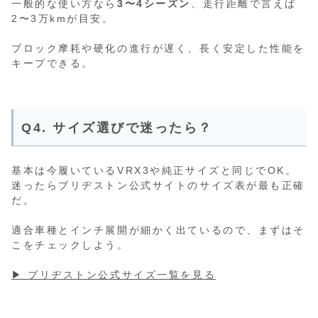
一般的な使い方なら
3〜4シーズン
、走行距離で言えば
2〜3万kmが目安。
ブロック摩耗や硬化の進行が遅く、長く安定した性能を
キープできる。
Q4. サイズ選びで迷ったら？
基本は今履いているVRX3や純正サイズと同じでOK。
迷ったらブリヂストン公式サイトのサイズ表が最も正確
だ。
適合車種とインチ展開が細かく出ているので、まずはそ
こをチェックしよう。
▶ ブリヂストン公式サイズ一覧を見る