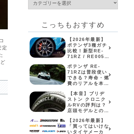
こっちもおすすめ
【2026年最新】
コ
ポテンザ3種ガチ
安定
比較！新型RE-
た
71RZ / RE005と
、ど
ミシュラン対決
ポテンザ RE-
71RZは普段使い
できる？寿命・燃
費のリアルを本音
レビュー
⁠【本音】ブリヂ
ストン クロニク
ルRVの評判は？
店頭モデルとの違
いやネット購入の
【2026年最新】
罠を解説⁠
「買ってはいけな
いタイヤメーカ