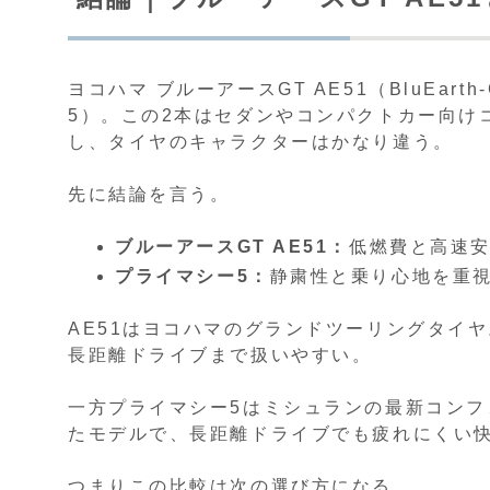
ヨコハマ ブルーアースGT AE51（BluEart
5）。この2本はセダンやコンパクトカー向け
し、タイヤのキャラクターはかなり違う。
先に結論を言う。
ブルーアースGT AE51：
低燃費と高速
プライマシー5：
静粛性と乗り心地を重
AE51はヨコハマのグランドツーリングタイ
長距離ドライブまで扱いやすい。
一方プライマシー5はミシュランの最新コン
たモデルで、長距離ドライブでも疲れにくい
つまりこの比較は次の選び方になる。