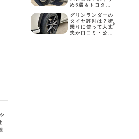
め5選＆トヨタ適
合事例も解説
グリンランダーの
タイヤ評判は？街
乗りに使って大丈
夫か口コミ・公式
か
データで徹底検
証！おすすめ5選
も紹介
や
性
視