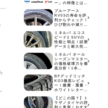
ー」の特徴とは？
格安アジアンの寿
ブルーアース
命と失敗しない選
RV03の寿命を評
び方
Y
判からチェック！
ひび割れや減りが
だ
早いかも紹介
ミネルバ エコス
ピード2 SUVの
性能と弱点！試乗
データと耐久性を
検証
ミネルバ オール
シーズンマスター
の価格破壊力を徹
底分析！1本
ら
4,590円の実力と
BFグッドリッチ
アイスバーンでの
KO3徹底レビュ
弱点
ー！燃費・重量・
し
ホワイトレターの
「リアルな真実」
【どこの国？】ト
を公開
ラザノタイヤの評
判と真実！おすす