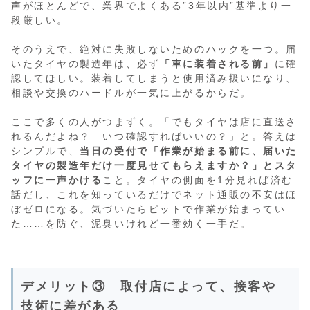
声がほとんどで、業界でよくある”3年以内”基準より一
段厳しい。
そのうえで、絶対に失敗しないためのハックを一つ。届
いたタイヤの製造年は、必ず
「車に装着される前」
に確
認してほしい。装着してしまうと使用済み扱いになり、
相談や交換のハードルが一気に上がるからだ。
ここで多くの人がつまずく。「でもタイヤは店に直送さ
れるんだよね？ いつ確認すればいいの？」と。答えは
シンプルで、
当日の受付で「作業が始まる前に、届いた
タイヤの製造年だけ一度見せてもらえますか？」とスタ
ッフに一声かける
こと。タイヤの側面を1分見れば済む
話だし、これを知っているだけでネット通販の不安はほ
ぼゼロになる。気づいたらピットで作業が始まってい
た……を防ぐ、泥臭いけれど一番効く一手だ。
デメリット③ 取付店によって、接客や
技術に差がある