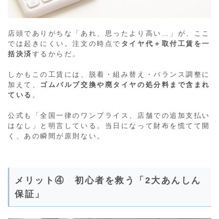
店頭でありがちな「あれ、思ったより高い…」が、ここ
では起きにくい。注文の時点で
タイヤ代＋取付工賃を一
括決済
するからだ。
しかもこの工賃には、脱着・組み替え・バランス調整に
加えて、
ゴムバルブ交換や廃タイヤの処分料まで含まれ
ている
。
公式も「全国一律のワンプライス、店舗での追加支払い
はなし」と明言している。当日になって財布を慌てて開
く、あの瞬間が原則ない。
メリット④ 初心者を救う「2大あんしん
保証」