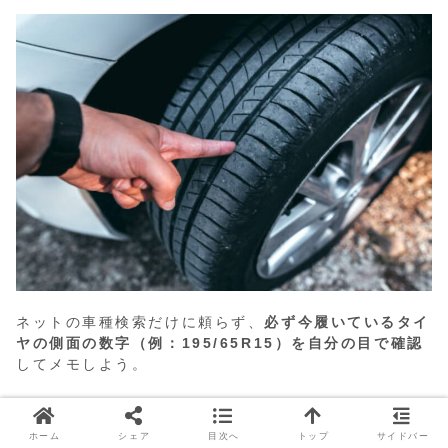
ネットの車種検索だけに頼らず、
必ず今履いているタイ
ヤの側面の数字（例：195/65R15）を自分の目で確認
してメモしよう。
ここさえ間違えなければ、もう失敗の9割は消える。
ホーム
シェア
目次へ
トップ
サイドバー