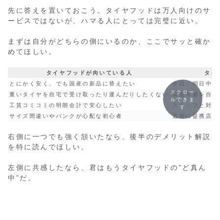
先に答えを置いておこう。タイヤフッドは万人向けのサ
ービスではないが、ハマる人にとっては完璧に近い。
まずは自分がどちらの側にいるのか、ここでサッと確か
めてほしい。
タイヤフッドが向いている人
タイ
とにかく安く、でも国産の新品に替えたい
今日・明日中に
スクロー
重いタイヤを自宅で受け取ったり運んだりしたくない
製造年週を自分
ルできま
工賃コミコミの明朗会計で安心したい
スタッフと対面
す
サイズ間違いやパンクが心配な初心者
近所に提携店（
右側に一つでも強く頷いたなら、後半のデメリット解説
を特に読んでほしい。
左側に共感したなら、君はもうタイヤフッドの”ど真ん
中”だ。