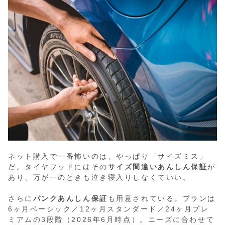
ネット購入で一番怖いのは、やっぱり「サイズミス」
だ。タイヤフッドにはその
サイズ間違いあんしん保証
が
あり、万が一のときも泣き寝入りしなくていい。
さらに
パンクあんしん保証
も用意されている。プランは
6ヶ月ベーシック／12ヶ月スタンダード／24ヶ月プレ
ミアムの3段階（2026年6月時点）。ニーズに合わせて