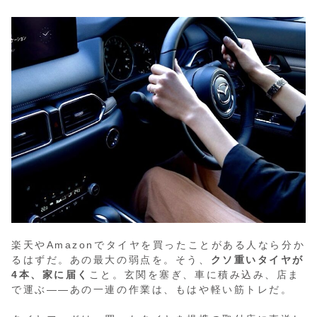
楽天やAmazonでタイヤを買ったことがある人なら分か
るはずだ。あの最大の弱点を。そう、
クソ重いタイヤが
4本、家に届く
こと。玄関を塞ぎ、車に積み込み、店ま
で運ぶ——あの一連の作業は、もはや軽い筋トレだ。