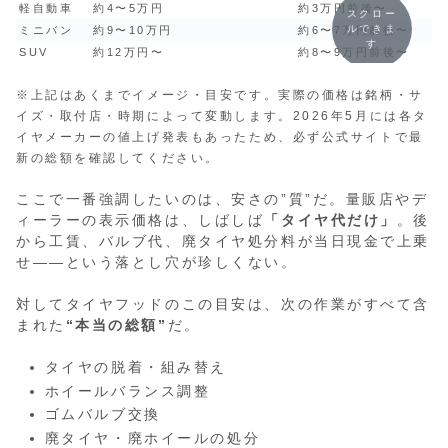
軽自動車
約4〜5万円
約3万円前後〜
スクロー
ルできま
ミニバン
約9〜10万円
約6〜7万円前後〜
す
SUV
約12万円〜
約8〜9万円前後〜
※上記はあくまでイメージ・目安です。実際の価格は銘柄・サ
イズ・取付店・時期によって変動します。2026年5月には各タ
イヤメーカーの値上げ発表もあったため、必ず公式サイトで最
新の総額を確認してください。
ここで一番強調したいのは、安さの”質”だ。量販店やデ
ィーラーの表示価格は、しばしば
「タイヤ代だけ」
。後
から工賃、バルブ代、廃タイヤ処分料が当日現金で上乗
せ——という落とし穴が珍しくない。
対してタイヤフッドのこの目安は、次の作業がすべて含
まれた
“本当の総額”
だ。
タイヤの脱着・組み替え
ホイールバランス調整
ゴムバルブ交換
廃タイヤ・廃ホイールの処分