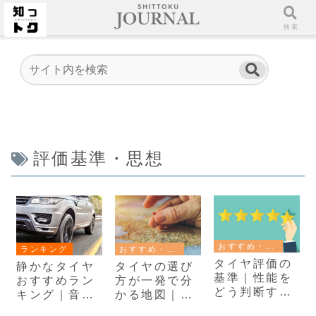
ホーム
検索
評価基準・思想
おすすめ・比較
おすすめ・比較
ランキング
タイヤ評価の
タイヤの選び
静かなタイヤ
基準｜性能を
方が一発で分
おすすめラン
どう判断する
かる地図｜性
キング｜音の
かを体系的に
能の違いと失
大きさではな