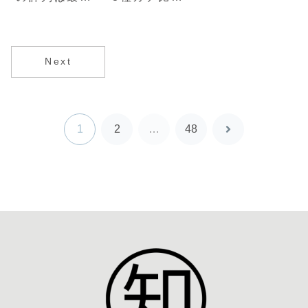
較！新型RE-
悪？デメリッ
71RZ /
ト4つと実際
RE005とミシ
に使って分か
ュラン対決
った本音を徹
Next
底解説
1
2
…
48
次
へ