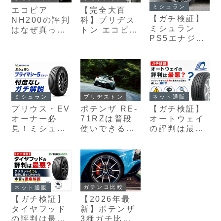
る
説
ミシュラン
エコピア
【完全大百
【ガチ検証】
NH200の評判
科】ブリヂス
ミシュラン
はなぜ真っ二
トン エコピア
PS5エナジー
つ？「静かで
NH200／
の評判は？無
最高」と「う
NH200 C｜
印との違いや
るさい」の正
評判・価格・
ハイブリッ
体を本音で解
ライバル比較
ド/BEVオーナ
説
のすべて
ーに推す理由
を徹底解説！
ミシュラン
ブリヂストン
ネット通販
プリウス・EV
ポテンザ RE-
【ガチ検証】
オーナー必
71RZは普段
オートウェイ
見！ミシュラ
使いできる？
の評判は最
ン プライマシ
寿命・燃費の
悪？アジアン
ー5エナジー
リアルを本音
タイヤが危険
の評判と通常
レビュー
と言われる理
版との違いを
由と損しない
本音解説
選び方
ガチンコ比較
ネット通販
【2026年最
【ガチ検証】
新】ポテンザ
タイヤフッド
3種ガチ比
の評判は最