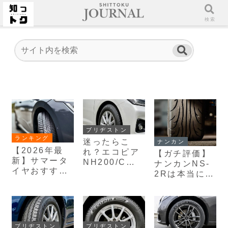
ホーム
検索
ブリヂストン
ランキング
迷ったらこ
ナンカン
【2026年最
れ？エコピア
【ガチ評価】
新】サマータ
NH200/Cの
ナンカンNS-
イヤおすすめ
性能ラベリン
2Rは本当に使
ランキング10
グ比較と失敗
える？3つの
選！比較して
しない賢い買
デメリットと
分かった「迷
い方
トレッドウェ
ったらこれ」
アの正しい選
が必ず見つか
び方を徹底解
ブリヂストン
ブリヂストン